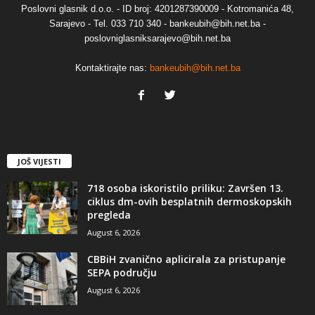
Poslovni glasnik d.o.o. - ID broj: 4201287390009 - Kotromanića 48,
Sarajevo - Tel. 033 710 340 - bankeubih@bih.net.ba -
poslovniglasniksarajevo@bih.net.ba
Kontaktirajte nas:
bankeubih@bih.net.ba
JOŠ VIJESTI
718 osoba iskoristilo priliku: Završen 13.
ciklus dm-ovih besplatnih dermoskopskih
pregleda
August 6, 2026
CBBiH zvanično aplicirala za pristupanje
SEPA području
August 6, 2026