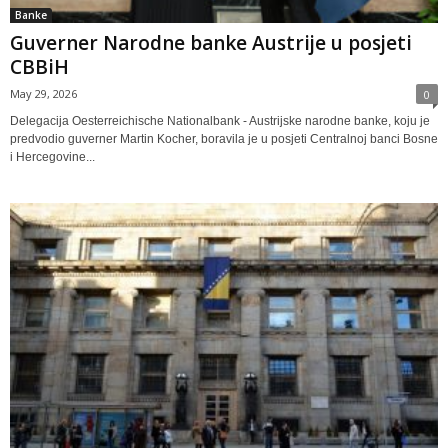
Banke
Guverner Narodne banke Austrije u posjeti
CBBiH
May 29, 2026
0
Delegacija Oesterreichische Nationalbank - Austrijske narodne banke, koju je
predvodio guverner Martin Kocher, boravila je u posjeti Centralnoj banci Bosne
i Hercegovine...