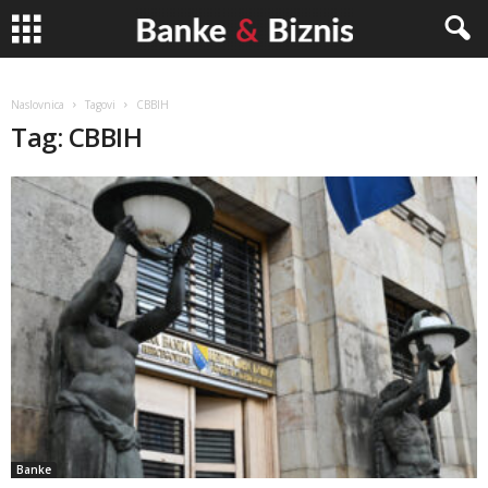
Banke
Naslovnica
Tagovi
CBBIH
Tag: CBBIH
&
Biznis
Banke