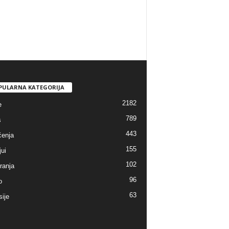
PULARNA KATEGORIJA
2182
e
789
s
443
enja
155
jui
102
ranja
96
o
63
sije