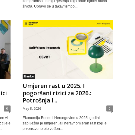
kompromisa i biraju rješenja koja prate njihov način
života. Upravo se u takav tempo...
Banke
Umjeren rast u 2025. I
ici
pogoršani rizici za 2026.:
Potrošnja I...
0
May 8, 2026
0
en AI
Ekonomija Bosne i Hercegovine u 2025. godini
 cijele
zabilježila je umjeren, ali neravnomjeran rast koji je
..
prvenstveno bio vođen...