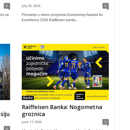
0
July 20, 2026
0
kom za
Priznanje u okviru programa Euromoney Awards for
Excellence 2026 Raiffeisen banka...
Banke
Raiffeisen Banka: Nogometna
siju
groznica
June 17, 2026
0
0