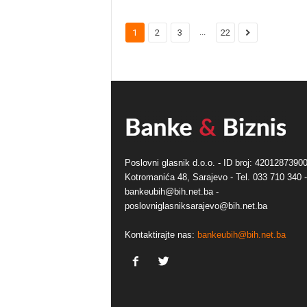
...
1
2
3
22
Poslovni glasnik d.o.o. - ID broj: 42012873900
Kotromanića 48, Sarajevo - Tel. 033 710 340 -
bankeubih@bih.net.ba -
poslovniglasniksarajevo@bih.net.ba
Kontaktirajte nas:
bankeubih@bih.net.ba