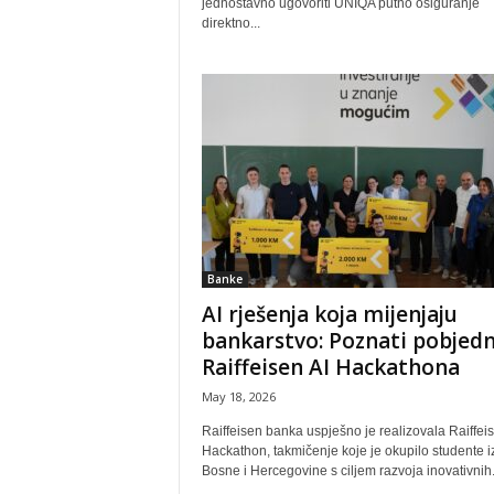
jednostavno ugovoriti UNIQA putno osiguranje
direktno...
Banke
AI rješenja koja mijenjaju
bankarstvo: Poznati pobjedn
Raiffeisen AI Hackathona
May 18, 2026
Raiffeisen banka uspješno je realizovala Raiffeis
Hackathon, takmičenje koje je okupilo studente iz
Bosne i Hercegovine s ciljem razvoja inovativnih.