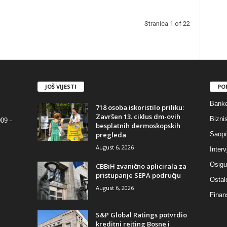
Stranica 1 of 22
JOŠ VIJESTI
PO
Bank
718 osoba iskoristilo priliku:
Završen 13. ciklus dm-ovih
Bizni
09 -
besplatnih dermoskopskih
pregleda
Saopć
August 6, 2026
Interv
Osigu
CBBiH zvanično aplicirala za
pristupanje SEPA području
Ostal
August 6, 2026
Finan
S&P Global Ratings potvrdio
kreditni rejting Bosne i