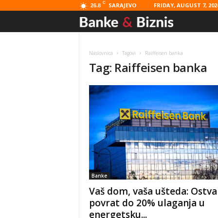
C
SARAJEVO
FRIDAY, AUGUST 7, 202
26.8
Banke
&
Naslovnica
Tagovi
Raiffeisen banka
Tag: Raiffeisen banka
Biznis
Banke
Vaš dom, vaša ušteda: Ostva
povrat do 20% ulaganja u
energetsku...