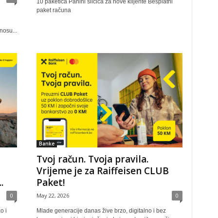
10 paketića Panini sličica za nove klijente Besplatni
paket računa
nosu...
Banke
Tvoj račun. Tvoja pravila.
Vrijeme je za Raiffeisen CLUB
.
Paket!
0
May 22, 2026
0
o i
Mlade generacije danas žive brzo, digitalno i bez