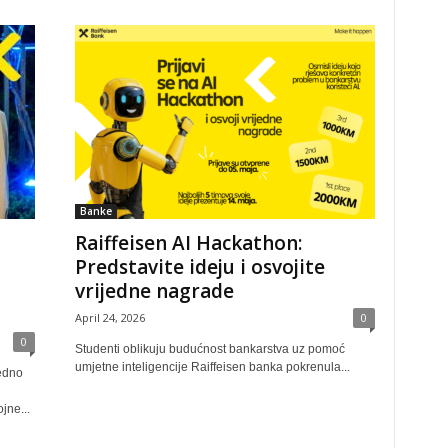
Banke
Raiffeisen AI Hackathon:
Predstavite ideju i osvojite
vrijedne nagrade
April 24, 2026
0
0
Studenti oblikuju budućnost bankarstva uz pomoć
umjetne inteligencije Raiffeisen banka pokrenula...
edno
jne...