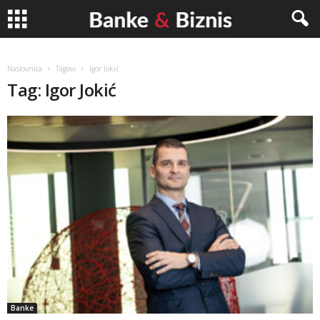
Banke
Naslovnica
Tagovi
Igor Jokić
Tag: Igor Jokić
&
Biznis
Banke