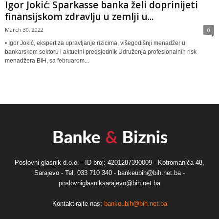
Igor Jokić: Sparkasse banka želi doprinijeti
finansijskom zdravlju u zemlji u...
March 30, 2022
0
• Igor Jokić, ekspert za upravljanje rizicima, višegodišnji menadžer u
bankarskom sektoru i aktuelni predsjednik Udruženja profesionalnih risk
menadžera BiH, sa februarom...
Poslovni glasnik d.o.o. - ID broj: 4201287390009 - Kotromanića 48,
Sarajevo - Tel. 033 710 340 - bankeubih@bih.net.ba -
poslovniglasniksarajevo@bih.net.ba
Kontaktirajte nas:
bankeubih@bih.net.ba