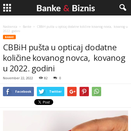
Banke
Naslovnica
Banke
CBBiH pušta u opticaj dodatne količine kovanog novca, kovanog u
2022. godini
&
BANKE
CBBiH pušta u opticaj dodatne
Biznis
količine kovanog novca, kovanog
u 2022. godini
November 22, 2022
82
0
Facebook
Twitter