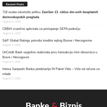
Recent Posts
718 osoba iskoristilo priliku
: Završen 13. ciklus dm-ovih besplatnih
dermoskopskih pregleda
August 6, 2026
CBBiH zvanično aplicirala za pristupanje SEPA području
August 6, 2026
S&P Global Ratings potvrdio kreditni rejting Bosne i Hercegovine
August 3, 2026
UnCredit Bank uspješno realizirala prvu transakciju mini obveznica u
Bosni i Hercegovini
August 3, 2026
Intesa Sanpaolo Banka predstavlja IN Paket Vibe – Više od računa za
mlade
August 3, 2026