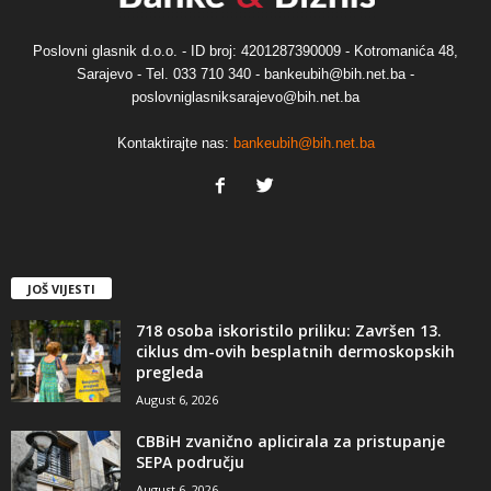
Poslovni glasnik d.o.o. - ID broj: 4201287390009 - Kotromanića 48,
Sarajevo - Tel. 033 710 340 - bankeubih@bih.net.ba -
poslovniglasniksarajevo@bih.net.ba
Kontaktirajte nas:
bankeubih@bih.net.ba
JOŠ VIJESTI
718 osoba iskoristilo priliku: Završen 13.
ciklus dm-ovih besplatnih dermoskopskih
pregleda
August 6, 2026
CBBiH zvanično aplicirala za pristupanje
SEPA području
August 6, 2026