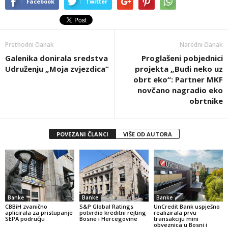
Facebook
Twitter
Prethodni članak
Naredni članak
Galenika donirala sredstva
Proglašeni pobjednici
Udruženju „Moja zvjezdica“
projekta „Budi neko uz
obrt eko“: Partner MKF
novčano nagradio eko
obrtnike
POVEZANI ČLANCI
VIŠE OD AUTORA
Banke
Banke
Banke
CBBiH zvanično
S&P Global Ratings
UnCredit Bank uspješno
aplicirala za pristupanje
potvrdio kreditni rejting
realizirala prvu
SEPA području
Bosne i Hercegovine
transakciju mini
obveznica u Bosni i