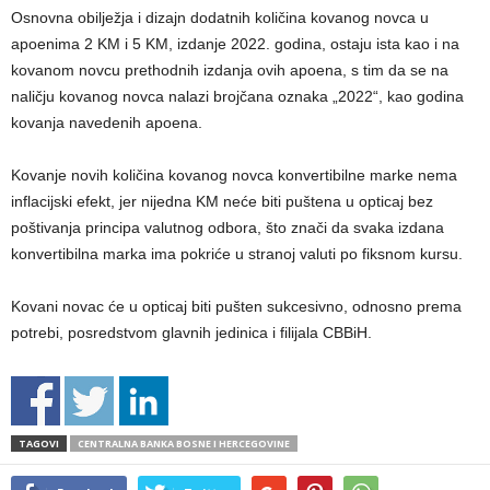
Osnovna obilježja i dizajn dodatnih količina kovanog novca u
apoenima 2 KM i 5 KM, izdanje 2022. godina, ostaju ista kao i na
kovanom novcu prethodnih izdanja ovih apoena, s tim da se na
naličju kovanog novca nalazi brojčana oznaka „2022“, kao godina
kovanja navedenih apoena.
Kovanje novih količina kovanog novca konvertibilne marke nema
inflacijski efekt, jer nijedna KM neće biti puštena u opticaj bez
poštivanja principa valutnog odbora, što znači da svaka izdana
konvertibilna marka ima pokriće u stranoj valuti po fiksnom kursu.
Kovani novac će u opticaj biti pušten sukcesivno, odnosno prema
potrebi, posredstvom glavnih jedinica i filijala CBBiH.
TAGOVI
CENTRALNA BANKA BOSNE I HERCEGOVINE