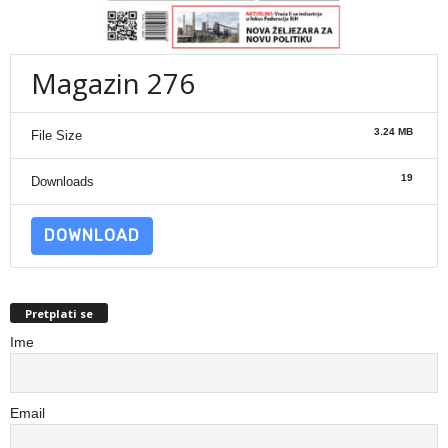
Magazin 276
3.24 MB
File Size
19
Downloads
DOWNLOAD
Pretplati se
Ime
Email