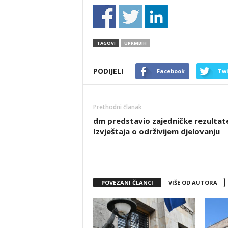
TAGOVI
UPRMBIH
PODIJELI
Facebook
Twi
Prethodni članak
dm predstavio zajedničke rezultat
Izvještaja o održivijem djelovanju
POVEZANI ČLANCI
VIŠE OD AUTORA