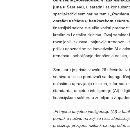
Udruženje profesionalnih rizik menadž
juna u Sarajevu
, u saradnji sa konsult
specijalistički seminar na temu
„Primjena 
ostalim rizicima u bankarskom sektoru
finansijski sektor sve više koristi prednost
kreditnim i ostalim rizicima. Ovaj seminar 
razmijenili iskustva i najnovije trendove u 
priliku upoznati se sa inovativnim AI alati
trendova i poboljšanje donošenja odluka, š
Seminaru je prisustvovalo 26 učesnika iz 
seminaru bili su predavači sa dugogodišn
oblastima upravljanja rizicima, informaci
standarda, umjetne inteligencije (AI) i dig
finansijskom sektoru u zemljama Zapadnog
„Primjena umjetne inteligencije (AI) u ba
pomak u načinu na koji se rizici identifik
precizniju procjenu rizika kroz napredne a