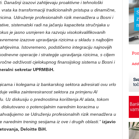
ti. Današnji izazovi zahtijevaju proaktivne i tehnološki
rata ka transformaciji tradicionalnih pristupa u dinamične,
zicima. Udruženje profesionalnih rizik menadžera u Bosni i
ative, sistematski radi na jačanju kapaciteta stručnjaka u
us je jasno usmjeren ka razvoju visokokvalifikovanih
vremene izazove upravljanja rizicima u skladu s najboljim
tjevima. Istovremeno, podstičemo integraciju najnovijih
kodnevne operacije i strategije upravljanja rizicima, s ciljem
oročne održivosti cjelokupnog finansijskog sistema u Bosni i
eneralni sekretar UPRMBiH.
gicama i kolegama iz bankarskog sektora adresirati ovu vrlo
uje velika zainteresiranost sektora za primjenu AI
. Uz diskusiju o prednostima korištenja AI alata, tokom
, te diskutovano o potencijalnim narednim koracima u
ahvaljujemo se Udruženju profesionalnih rizik menadžera u
narednim trening sesijama iz ove i drugih oblasti.
“
izjavio
etovanja, Deloitte BiH.