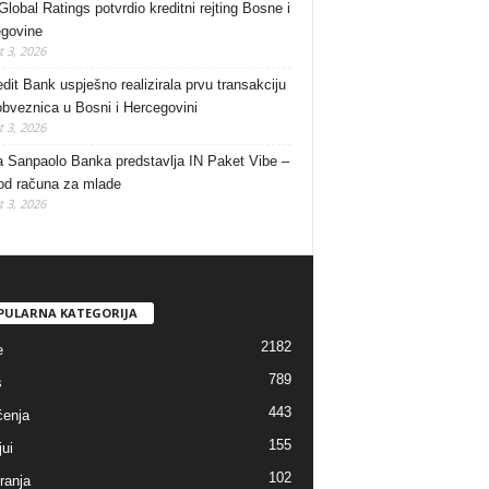
lobal Ratings potvrdio kreditni rejting Bosne i
govine
 3, 2026
dit Bank uspješno realizirala prvu transakciju
obveznica u Bosni i Hercegovini
 3, 2026
a Sanpaolo Banka predstavlja IN Paket Vibe –
od računa za mlade
 3, 2026
PULARNA KATEGORIJA
2182
e
789
s
443
enja
155
jui
102
ranja