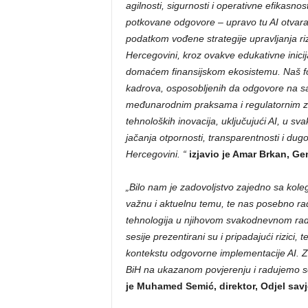
agilnosti, sigurnosti i operativne efikasnos
potkovane odgovore – upravo tu AI otvara v
podatkom vođene strategije upravljanja ri
Hercegovini, kroz ovakve edukativne inicij
domaćem finansijskom ekosistemu. Naš fok
kadrova, osposobljenih da odgovore na sa
međunarodnim praksama i regulatornim zah
tehnoloških inovacija, uključujući AI, u sva
jačanja otpornosti, transparentnosti i dug
Hercegovini.
“
izjavio je Amar Brkan, G
„Bilo nam je zadovoljstvo zajedno sa kole
važnu i aktuelnu temu, te nas posebno rad
tehnologija u njihovom svakodnevnom radu
sesije prezentirani su i pripadajući rizici
kontekstu odgovorne implementacije AI. Z
BiH na ukazanom povjerenju i radujemo se 
je Muhamed Semić, direktor, Odjel savj