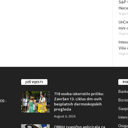
S&P G
Herce
August
UnCre
mini 
August
Intes
Više 
August
JOŠ VIJESTI
PO
Bank
718 osoba iskoristilo priliku:
Završen 13. ciklus dm-ovih
Bizni
09 -
besplatnih dermoskopskih
pregleda
Saopć
August 6, 2026
Interv
Osigu
CBBiH zvanično aplicirala za