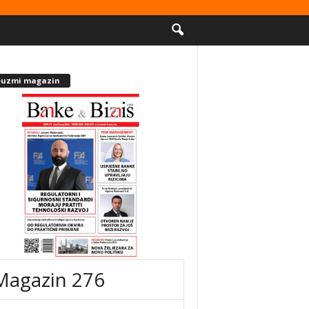
euzmi magazin
Magazin 276