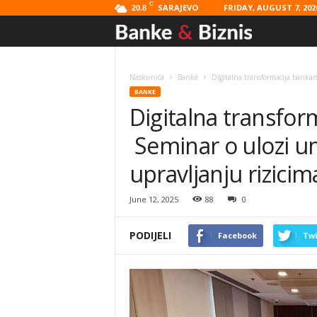
C
SARAJEVO
FRIDAY, AUGUST 7, 202
20.8
Banke
&
Naslovnica
Banke
Digitalna transformacija bankar
BANKE
Biznis
Digitalna transfor
Seminar o ulozi um
upravljanju rizicim
June 12, 2025
88
0
PODIJELI
Facebook
Twi