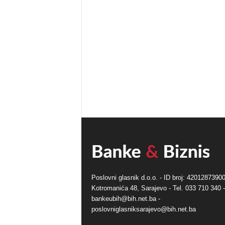
Poslovni glasnik d.o.o. - ID broj: 42012873900
Kotromanića 48, Sarajevo - Tel. 033 710 340 -
bankeubih@bih.net.ba -
poslovniglasniksarajevo@bih.net.ba