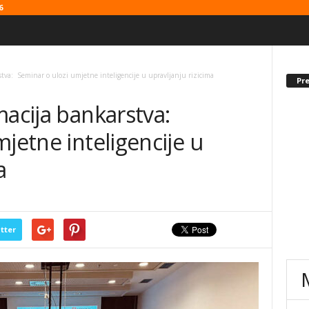
6
stva: Seminar o ulozi umjetne inteligencije u upravljanju rizicima
Pr
macija bankarstva:
jetne inteligencije u
a
tter