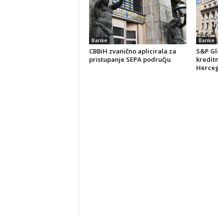
Banke
Banke
CBBiH zvanično aplicirala za
S&P Gl
pristupanje SEPA području
kreditn
Herceg