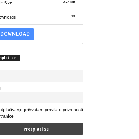
3.24 MB
le Size
19
ownloads
DOWNLOAD
tplati se
l
etplaćivanje prihvatam pravila o privatnosti
tranice