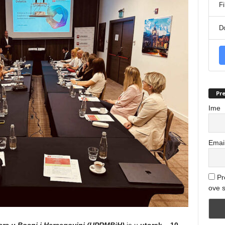
Fi
D
Pre
Ime
Emai
Pr
ove s