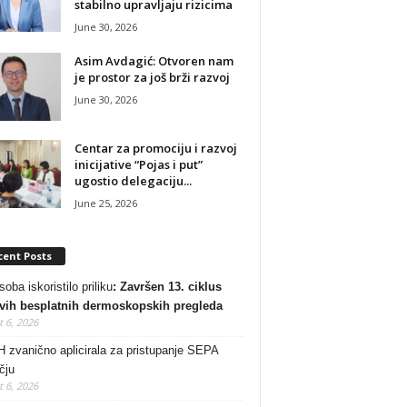
stabilno upravljaju rizicima
June 30, 2026
Asim Avdagić: Otvoren nam
je prostor za još brži razvoj
June 30, 2026
Centar za promociju i razvoj
inicijative “Pojas i put”
ugostio delegaciju...
June 25, 2026
cent Posts
oba iskoristilo priliku
: Završen 13. ciklus
vih besplatnih dermoskopskih pregleda
 6, 2026
 zvanično aplicirala za pristupanje SEPA
čju
 6, 2026