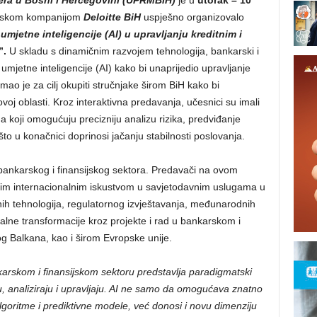
era u Bosni i Hercegovini (UPRMBiH)
je u
utorak – 10
antskom kompanijom
Deloitte BiH
uspješno organizovalo
umjetne inteligencije (AI) u upravljanju kreditnim i
”.
U skladu s dinamičnim razvojem tehnologija, bankarski i
i umjetne inteligencije (AI) kako bi unaprijedio upravljanje
imao je za cilj okupiti stručnjake širom BiH kako bi
ovoj oblasti. Kroz interaktivna predavanja, učesnici su imali
ma koji omogućuju precizniju analizu rizika, predviđanje
to u konačnici doprinosi jačanju stabilnosti poslovanja.
bankarskog i finansijskog sektora. Predavači na ovom
jim internacionalnim iskustvom u savjetodavnim uslugama u
onih tehnologija, regulatornog izvještavanja, međunarodnih
italne transformacije kroz projekte i rad u bankarskom i
 Balkana, kao i širom Evropske unije.
nkarskom i finansijskom sektoru predstavlja paradigmatski
uju, analiziraju i upravljaju. AI ne samo da omogućava znatno
lgoritme i prediktivne modele, već donosi i novu dimenziju