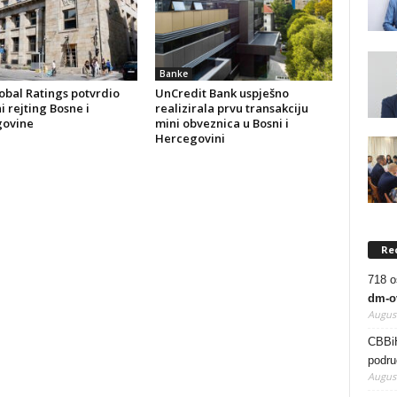
Banke
obal Ratings potvrdio
UnCredit Bank uspješno
i rejting Bosne i
realizirala prvu transakciju
ovine
mini obveznica u Bosni i
Hercegovini
Re
718 os
dm-o
August
CBBiH
podru
August