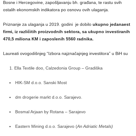
Bosne i Hercegovine, zapošljavanju bh. građana, te rastu svih
ostalih ekonomskih indikatora po osnovu ovih ulaganja.
Priznanje za ulaganja u 2019. godini je dobilo
ukupno jedanaest
firmi, iz različitih proizvodnih sektora, sa ukupno investiranih
470,5 miliona KM i zaposlenih 5560 radnika.
Laureati ovogodišnjeg “Izbora najznačajnjeg investitora” u BiH su
Ella Textile doo, Calzedonia Group – Gradiška
HIK-SM d.o.o. Sanski Most
dm drogerie markt d.o.o. Sarajevo.
Bosmal Arjaan by Rotana – Sarajevo
Eastern Mining d.o.o. Sarajevo (
An Adriatic Metals)