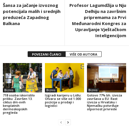
Šansa za jačanje izvoznog
Profesor Lagumdžija u Nju
potencijala malih i srednjih
Delhiju na završnim
preduzeća Zapadnog
pripremama za Prvi
Balkana
Međunarodni Kongres za
Upravljanje Vještačkom
Inteligencijom
POVEZANI ČLANCI
VIŠE OD AUTORA
Biznis
Biznis
Biznis
718 osoba iskoristilo
Izgradi karijeru u Lidlu:
Gotovo 77% bh. izvoza
priliku: Završen 13.
Otvara se više od 1.000
završava u EU: Rast
ciklus dm-ovih
pozicija u prodaji i
izvoza u Hrvatsku i
besplatnih
logistici
Njemačku potvrđuje
dermoskopskih
otpornost privrede
pregleda