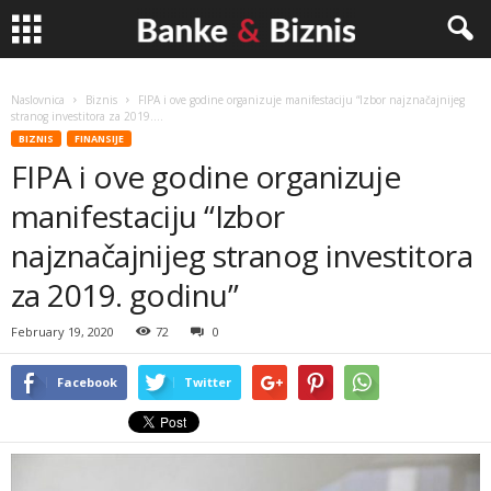
Banke
Naslovnica
Biznis
FIPA i ove godine organizuje manifestaciju “Izbor najznačajnijeg
stranog investitora za 2019....
&
BIZNIS
FINANSIJE
FIPA i ove godine organizuje
Biznis
manifestaciju “Izbor
najznačajnijeg stranog investitora
za 2019. godinu”
February 19, 2020
72
0
Facebook
Twitter