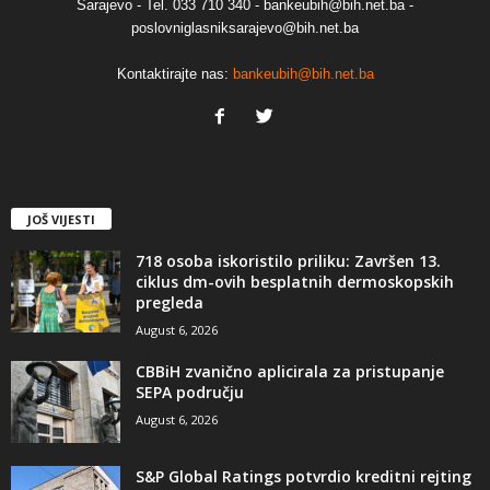
Sarajevo - Tel. 033 710 340 - bankeubih@bih.net.ba -
poslovniglasniksarajevo@bih.net.ba
Kontaktirajte nas:
bankeubih@bih.net.ba
JOŠ VIJESTI
718 osoba iskoristilo priliku: Završen 13.
ciklus dm-ovih besplatnih dermoskopskih
pregleda
August 6, 2026
CBBiH zvanično aplicirala za pristupanje
SEPA području
August 6, 2026
S&P Global Ratings potvrdio kreditni rejting