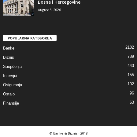
Bosne i Hercegovine
August 3, 2026
POPULARNA KATEGORIJA
2182
Banke
789
Biznis
443
Saopćenja
155
Intervjui
102
Osiguranja
96
Ostalo
63
Finansije
© Banke & Biznis - 2018