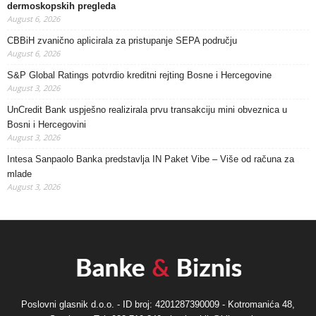
dermoskopskih pregleda
August 6, 2026
CBBiH zvanično aplicirala za pristupanje SEPA području
August 6, 2026
S&P Global Ratings potvrdio kreditni rejting Bosne i Hercegovine
August 3, 2026
UnCredit Bank uspješno realizirala prvu transakciju mini obveznica u
Bosni i Hercegovini
August 3, 2026
Intesa Sanpaolo Banka predstavlja IN Paket Vibe – Više od računa za
mlade
August 3, 2026
Poslovni glasnik d.o.o. - ID broj: 4201287390009 - Kotromanića 48,