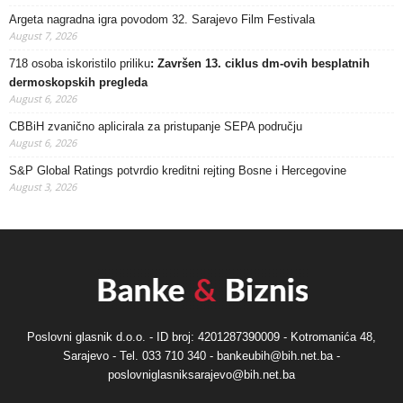
Argeta nagradna igra povodom 32. Sarajevo Film Festivala
August 7, 2026
718 osoba iskoristilo priliku
: Završen 13. ciklus dm-ovih besplatnih
dermoskopskih pregleda
August 6, 2026
CBBiH zvanično aplicirala za pristupanje SEPA području
August 6, 2026
S&P Global Ratings potvrdio kreditni rejting Bosne i Hercegovine
August 3, 2026
Poslovni glasnik d.o.o. - ID broj: 4201287390009 - Kotromanića 48,
Sarajevo - Tel. 033 710 340 - bankeubih@bih.net.ba -
poslovniglasniksarajevo@bih.net.ba