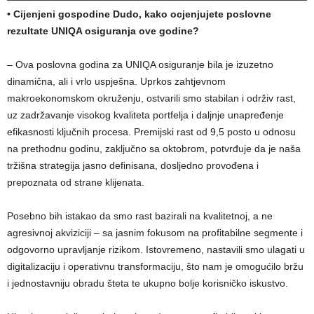
• Cijenjeni gospodine Dudo, kako ocjenjujete poslovne
rezultate UNIQA osiguranja ove godine?
– Ova poslovna godina za UNIQA osiguranje bila je izuzetno
dinamična, ali i vrlo uspješna. Uprkos zahtjevnom
makroekonomskom okruženju, ostvarili smo stabilan i održiv rast,
uz zadržavanje visokog kvaliteta portfelja i daljnje unapređenje
efikasnosti ključnih procesa. Premijski rast od 9,5 posto u odnosu
na prethodnu godinu, zaključno sa oktobrom, potvrđuje da je naša
tržišna strategija jasno definisana, dosljedno provođena i
prepoznata od strane klijenata.
Posebno bih istakao da smo rast bazirali na kvalitetnoj, a ne
agresivnoj akviziciji – sa jasnim fokusom na profitabilne segmente i
odgovorno upravljanje rizikom. Istovremeno, nastavili smo ulagati u
digitalizaciju i operativnu transformaciju, što nam je omogućilo bržu
i jednostavniju obradu šteta te ukupno bolje korisničko iskustvo.