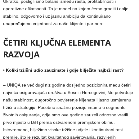
Ukratko, postigli smo balans između rasta, profitabilnosti i
operativne efikasnosti. To je model na kojem ćemo graditi i dalje –
stabilno, odgovorno i uz jasnu ambiciju da kontinuirano
unapređujemo vrijednost za naše klijente i partnere.
ČETIRI KLJUČNA ELEMENTA
RAZVOJA
•
Koliki tržišni udio zauzimate i gdje bilježite najbrži rast?
– UNIQA se već dugi niz godina dosljedno pozicionira među četiri
najveća osiguravajuća društva u Bosni i Hercegovini, što potvrđuje
našu stabilnost, dugoročno povjerenje klijenata i jasno usmjerenu
tržišnu strategiju. Posebno snažnu poziciju imamo u segmentu
životnih osiguranja, gdje smo ove godine zauzeli odnosno vratili
prvo mjesto u BiH prema ostvarenom premijskom obimu.
Istovremeno, bilježimo visoke tržišne udjele i kontinuirani rast
premije, što je rezultat kvalitetnog savjetovanja, razvijenih