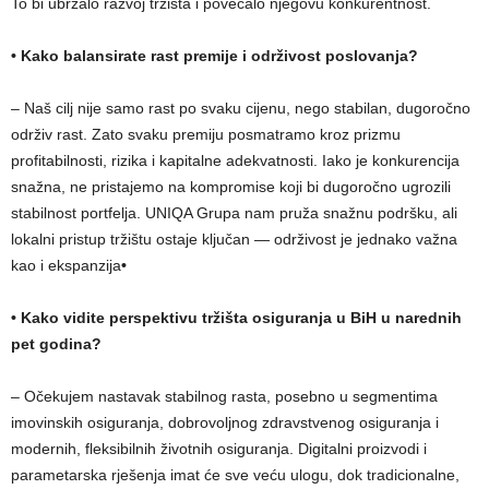
To bi ubrzalo razvoj tržišta i povećalo njegovu konkurentnost.
•
Kako balansirate rast premije i održivost poslovanja?
– Naš cilj nije samo rast po svaku cijenu, nego stabilan, dugoročno
održiv rast. Zato svaku premiju posmatramo kroz prizmu
profitabilnosti, rizika i kapitalne adekvatnosti. Iako je konkurencija
snažna, ne pristajemo na kompromise koji bi dugoročno ugrozili
stabilnost portfelja. UNIQA Grupa nam pruža snažnu podršku, ali
lokalni pristup tržištu ostaje ključan — održivost je jednako važna
kao i ekspanzija
•
•
Kako vidite perspektivu tržišta osiguranja u BiH u narednih
pet godina?
– Očekujem nastavak stabilnog rasta, posebno u segmentima
imovinskih osiguranja, dobrovoljnog zdravstvenog osiguranja i
modernih, fleksibilnih životnih osiguranja. Digitalni proizvodi i
parametarska rješenja imat će sve veću ulogu, dok tradicionalne,