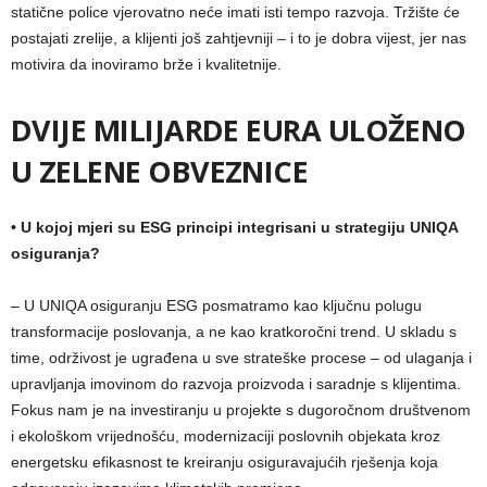
statične police vjerovatno neće imati isti tempo razvoja. Tržište će
postajati zrelije, a klijenti još zahtjevniji – i to je dobra vijest, jer nas
motivira da inoviramo brže i kvalitetnije.
DVIJE MILIJARDE EURA ULOŽENO
U ZELENE OBVEZNICE
•
U kojoj mjeri su ESG principi integrisani u strategiju UNIQA
osiguranja?
– U UNIQA osiguranju ESG posmatramo kao ključnu polugu
transformacije poslovanja, a ne kao kratkoročni trend. U skladu s
time, održivost je ugrađena u sve strateške procese – od ulaganja i
upravljanja imovinom do razvoja proizvoda i saradnje s klijentima.
Fokus nam je na investiranju u projekte s dugoročnom društvenom
i ekološkom vrijednošću, modernizaciji poslovnih objekata kroz
energetsku efikasnost te kreiranju osiguravajućih rješenja koja