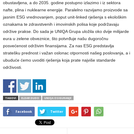
obustavljena, a do 2035. godine postupno izlazimo i iz sektora
nafte, plina i nuklearne energije. Paralelno razvijamo proizvode sa
jasnim ESG vrednovanjem, poput unit-linked rješenja s ekološkim
oznakama te zdravstvenih i imovinskih polisa koje podržavaju
održive prakse. Do sada je UNIQA Grupa uložila oko dvije milijarde
eura u zelene obveznice, što potvrđuje našu dugoročnu
posvećenost održivim finansijama. Za nas ESG predstavlja
stratešku prednost i važan oslonac otpornosti našeg poslovanja, a i
ubuduće ćemo uvoditi rješenja koja prate najviše standarde
održivosti.
TAGOVI
ELDAR DUDO
UNIQA OSIGURANJE
Facebook
Twitter