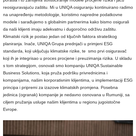
reosiguravajuću zaštitu. Mi u UNIQA osiguranju kontinuirano radimo
na unapređenju metodologije, koristimo napredne podatkovne
modele i sarađujemo s globalnim partnerima kako bismo osigurali
da naši klijenti imaju adekvatnu i dugoročno održivu zaštitu.
Klimatski rizik je postao jedan od ključnih faktora strateškog
planiranja. Inače, UNIQA Grupa prednjači u primjeni ESG
standarda, koji uključuju klimatske rizike, te smo prvi osiguravač
koji ih je integrisao u proces procjene i preuzimanja rizika. U skladu
s tom strategijom, osnovali smo kompaniju UNIQA Sustainable
Business Solutions, koja pruža podršku privrednicima i
kompanijama, našim korporativnim klijentima, u implementaciji ESG
principa i pripremi za izazove klimatskih promjena. Posebna
jedinica (ogranak) kompanije je nedavno osnovana u Rumuniji, sa
ciljem pružanja usluge našim klijentima u regionu jugoistočne
Evrope.