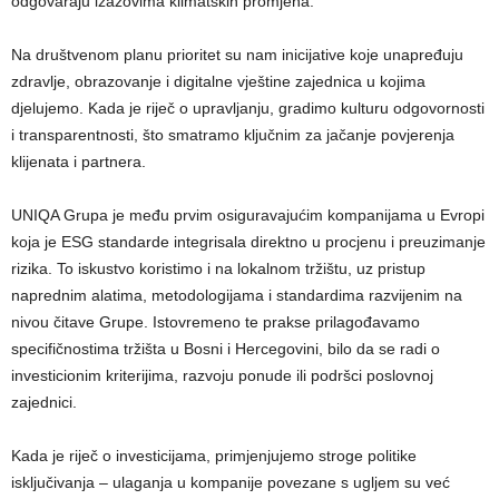
odgovaraju izazovima klimatskih promjena.
Na društvenom planu prioritet su nam inicijative koje unapređuju
zdravlje, obrazovanje i digitalne vještine zajednica u kojima
djelujemo. Kada je riječ o upravljanju, gradimo kulturu odgovornosti
i transparentnosti, što smatramo ključnim za jačanje povjerenja
klijenata i partnera.
UNIQA Grupa je među prvim osiguravajućim kompanijama u Evropi
koja je ESG standarde integrisala direktno u procjenu i preuzimanje
rizika. To iskustvo koristimo i na lokalnom tržištu, uz pristup
naprednim alatima, metodologijama i standardima razvijenim na
nivou čitave Grupe. Istovremeno te prakse prilagođavamo
specifičnostima tržišta u Bosni i Hercegovini, bilo da se radi o
investicionim kriterijima, razvoju ponude ili podršci poslovnoj
zajednici.
Kada je riječ o investicijama, primjenjujemo stroge politike
isključivanja – ulaganja u kompanije povezane s ugljem su već