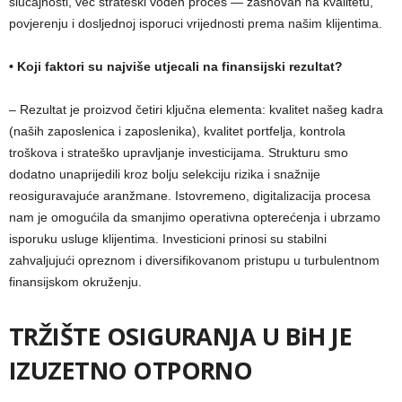
slučajnosti, već strateški vođen proces — zasnovan na kvalitetu,
povjerenju i dosljednoj isporuci vrijednosti prema našim klijentima.
•
Koji faktori su najviše utjecali na finansijski rezultat?
– Rezultat je proizvod četiri ključna elementa: kvalitet našeg kadra
(naših zaposlenica i zaposlenika), kvalitet portfelja, kontrola
troškova i strateško upravljanje investicijama. Strukturu smo
dodatno unaprijedili kroz bolju selekciju rizika i snažnije
reosiguravajuće aranžmane. Istovremeno, digitalizacija procesa
nam je omogućila da smanjimo operativna opterećenja i ubrzamo
isporuku usluge klijentima. Investicioni prinosi su stabilni
zahvaljujući opreznom i diversifikovanom pristupu u turbulentnom
finansijskom okruženju.
TRŽIŠTE OSIGURANJA U BiH JE
IZUZETNO OTPORNO