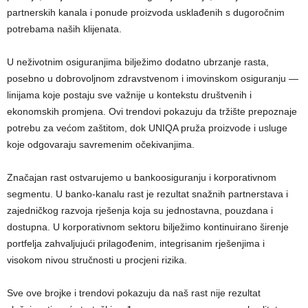
partnerskih kanala i ponude proizvoda usklađenih s dugoročnim
potrebama naših klijenata.
U neživotnim osiguranjima bilježimo dodatno ubrzanje rasta,
posebno u dobrovoljnom zdravstvenom i imovinskom osiguranju —
linijama koje postaju sve važnije u kontekstu društvenih i
ekonomskih promjena. Ovi trendovi pokazuju da tržište prepoznaje
potrebu za većom zaštitom, dok UNIQA pruža proizvode i usluge
koje odgovaraju savremenim očekivanjima.
Značajan rast ostvarujemo u bankoosiguranju i korporativnom
segmentu. U banko-kanalu rast je rezultat snažnih partnerstava i
zajedničkog razvoja rješenja koja su jednostavna, pouzdana i
dostupna. U korporativnom sektoru bilježimo kontinuirano širenje
portfelja zahvaljujući prilagođenim, integrisanim rješenjima i
visokom nivou stručnosti u procjeni rizika.
Sve ove brojke i trendovi pokazuju da naš rast nije rezultat