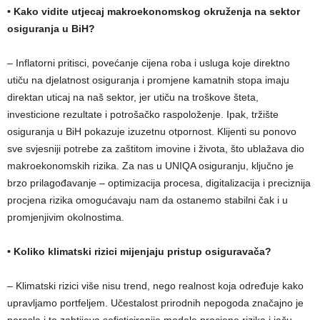
•
Kako vidite utjecaj makroekonomskog okruženja na sektor
osiguranja u BiH?
– Inflatorni pritisci, povećanje cijena roba i usluga koje direktno
utiču na djelatnost osiguranja i promjene kamatnih stopa imaju
direktan uticaj na naš sektor, jer utiču na troškove šteta,
investicione rezultate i potrošačko raspoloženje. Ipak, tržište
osiguranja u BiH pokazuje izuzetnu otpornost. Klijenti su ponovo
sve svjesniji potrebe za zaštitom imovine i života, što ublažava dio
makroekonomskih rizika. Za nas u UNIQA osiguranju, ključno je
brzo prilagođavanje – optimizacija procesa, digitalizacija i preciznija
procjena rizika omogućavaju nam da ostanemo stabilni čak i u
promjenjivim okolnostima.
•
Koliko klimatski rizici mijenjaju pristup osiguravača?
– Klimatski rizici više nisu trend, nego realnost koja određuje kako
upravljamo portfeljem. Učestalost prirodnih nepogoda značajno je
porasla i to zahtijeva sofisticiranije modele procjene rizika i jaču