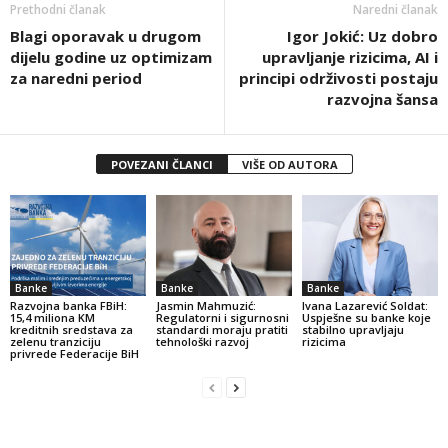
Prethodni članak
Naredni članak
Blagi oporavak u drugom
Igor Jokić: Uz dobro
dijelu godine uz optimizam
upravljanje rizicima, AI i
za naredni period
principi održivosti postaju
razvojna šansa
POVEZANI ČLANCI
VIŠE OD AUTORA
Banke
Banke
Banke
Razvojna banka FBiH:
Jasmin Mahmuzić:
Ivana Lazarević Soldat:
15,4 miliona KM
Regulatorni i sigurnosni
Uspješne su banke koje
kreditnih sredstava za
standardi moraju pratiti
stabilno upravljaju
zelenu tranziciju
tehnološki razvoj
rizicima
privrede Federacije BiH