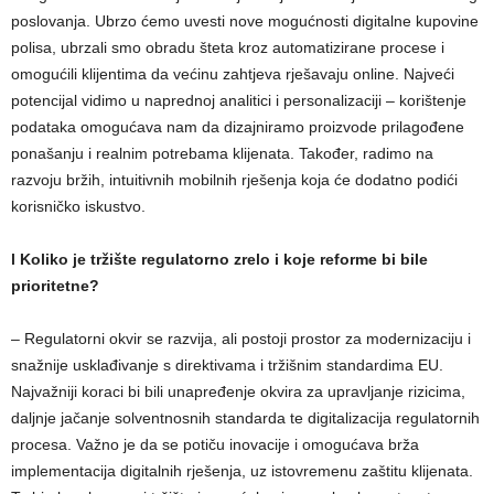
poslovanja. Ubrzo ćemo uvesti nove mogućnosti digitalne kupovine
polisa, ubrzali smo obradu šteta kroz automatizirane procese i
omogućili klijentima da većinu zahtjeva rješavaju online. Najveći
potencijal vidimo u naprednoj analitici i personalizaciji – korištenje
podataka omogućava nam da dizajniramo proizvode prilagođene
ponašanju i realnim potrebama klijenata. Također, radimo na
razvoju bržih, intuitivnih mobilnih rješenja koja će dodatno podići
korisničko iskustvo.
l Koliko je tržište regulatorno zrelo i koje reforme bi bile
prioritetne?
– Regulatorni okvir se razvija, ali postoji prostor za modernizaciju i
snažnije usklađivanje s direktivama i tržišnim standardima EU.
Najvažniji koraci bi bili unapređenje okvira za upravljanje rizicima,
daljnje jačanje solventnosnih standarda te digitalizacija regulatornih
procesa. Važno je da se potiču inovacije i omogućava brža
implementacija digitalnih rješenja, uz istovremenu zaštitu klijenata.