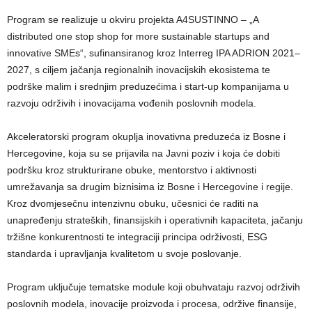
Program se realizuje u okviru projekta A4SUSTINNO – „A
distributed one stop shop for more sustainable startups and
innovative SMEs“, sufinansiranog kroz Interreg IPA ADRION 2021–
2027, s ciljem jačanja regionalnih inovacijskih ekosistema te
podrške malim i srednjim preduzećima i start-up kompanijama u
razvoju održivih i inovacijama vođenih poslovnih modela.
Akceleratorski program okuplja inovativna preduzeća iz Bosne i
Hercegovine, koja su se prijavila na Javni poziv i koja će dobiti
podršku kroz strukturirane obuke, mentorstvo i aktivnosti
umrežavanja sa drugim biznisima iz Bosne i Hercegovine i regije.
Kroz dvomjesečnu intenzivnu obuku, učesnici će raditi na
unapređenju strateških, finansijskih i operativnih kapaciteta, jačanju
tržišne konkurentnosti te integraciji principa održivosti, ESG
standarda i upravljanja kvalitetom u svoje poslovanje.
Program uključuje tematske module koji obuhvataju razvoj održivih
poslovnih modela, inovacije proizvoda i procesa, održive finansije,