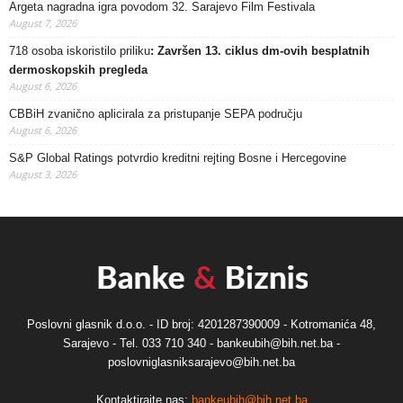
Argeta nagradna igra povodom 32. Sarajevo Film Festivala
August 7, 2026
718 osoba iskoristilo priliku
: Završen 13. ciklus dm-ovih besplatnih
dermoskopskih pregleda
August 6, 2026
CBBiH zvanično aplicirala za pristupanje SEPA području
August 6, 2026
S&P Global Ratings potvrdio kreditni rejting Bosne i Hercegovine
August 3, 2026
Poslovni glasnik d.o.o. - ID broj: 4201287390009 - Kotromanića 48,
Sarajevo - Tel. 033 710 340 - bankeubih@bih.net.ba -
poslovniglasniksarajevo@bih.net.ba
Kontaktirajte nas:
bankeubih@bih.net.ba