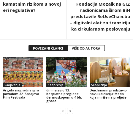
kamatnim rizikom u novoj
Fondacija Mozaik na GIZ
eri regulative?
radionicama širom BiH
predstavile ReUseChain.ba
– digitalni alat za tranziciju
ka cirkularnom poslovanju
POVEZANI ČLANCI
VIŠE OD AUTORA
Saopćenja
Saopćenja
Saopćenja
Argeta nagradna igra
dm najavio 13.
Deichmann predstavio
povodom 32. Sarajevo
besplatne preglede
novu kolekciju: Moda
Film Festivala
dermoskopom u 4 bh.
koja miriše na proljeće
grada