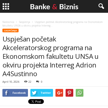
Banke
Naslovnica
Saopćenja
Uspješan početak Akceleratorskog programa na Ekonomskom
fakultetu UNSA u okviru projekta Interreg...
&
SAOPĆENJA
Uspješan početak
Biznis
Akceleratorskog programa na
Ekonomskom fakultetu UNSA u
okviru projekta Interreg Adrion
A4Sustinno
April 10, 2026
22
0
Facebook
Twitter