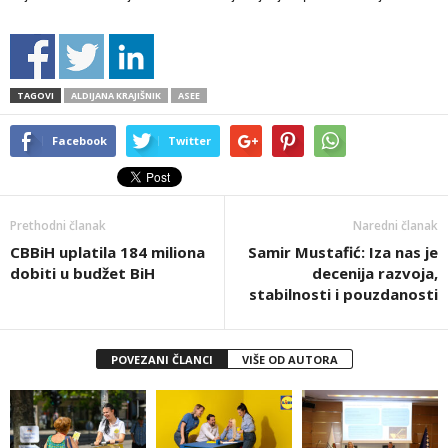
TAGOVI
ALDIJANA KRAJIŠNIK
ASEE
Facebook
Twitter
Prethodni članak
Naredni članak
CBBiH uplatila 184 miliona
Samir Mustafić: Iza nas je
dobiti u budžet BiH
decenija razvoja,
stabilnosti i pouzdanosti
POVEZANI ČLANCI
VIŠE OD AUTORA