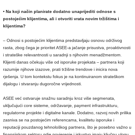
•
Na koji način planirate dodatno unaprijediti odnose s
postojećim klijentima, ali i otvoriti vrata novim tržištima i
klijentima?
– Odnosi s postojećim klijentima predstavljaju osnovu održivog
rasta, zbog čega je prioritet ASEE-a jačanje prisustva, proaktivnosti
i strateške relevantnosti u saradnji s njihovim menadžmentom.
Klijenti danas očekuju više od isporuke projekata – partnera koji
razumije njihove izazove, prati tržišne trendove i inicira nova
rješenja. U tom kontekstu fokus je na kontinuiranom strateškom
dijalogu i stvaranju dugoročne vrijednosti.
ASEE već ostvaruje snažnu saradnju kroz više segmenata,
uključujući core sisteme, održavanje, payment infrastrukturu,
regulatorne projekte i digitalne kanale. Dodatno, razvoj novih prilika
zasniva se na postojećim referencama, kvalitetu isporuke i
reputaciji pouzdanog tehnološkog partnera, što je posebno važno u
finansijskom sektoru gdje povjerenje i iskustvo imaju ključnu ulogu.