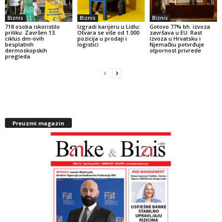
Biznis
Biznis
Biznis
718 osoba iskoristilo
Izgradi karijeru u Lidlu:
Gotovo 77% bh. izvoza
priliku: Završen 13.
Otvara se više od 1.000
završava u EU: Rast
ciklus dm-ovih
pozicija u prodaji i
izvoza u Hrvatsku i
besplatnih
logistici
Njemačku potvrđuje
dermoskopskih
otpornost privrede
pregleda
Preuzmi magazin