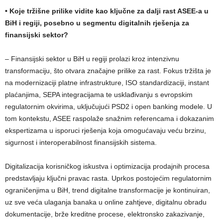
•
Koje tržišne prilike vidite kao ključne za dalji rast ASEE-a u
BiH i regiji, posebno u segmentu digitalnih rješenja za
finansijski sektor?
– Finansijski sektor u BiH u regiji prolazi kroz intenzivnu
transformaciju, što otvara značajne prilike za rast. Fokus tržišta je
na modernizaciji platne infrastrukture, ISO standardizaciji, instant
plaćanjima, SEPA integracijama te usklađivanju s evropskim
regulatornim okvirima, uključujući PSD2 i open banking modele. U
tom kontekstu, ASEE raspolaže snažnim referencama i dokazanim
ekspertizama u isporuci rješenja koja omogućavaju veću brzinu,
sigurnost i interoperabilnost finansijskih sistema.
Digitalizacija korisničkog iskustva i optimizacija prodajnih procesa
predstavljaju ključni pravac rasta. Uprkos postojećim regulatornim
ograničenjima u BiH, trend digitalne transformacije je kontinuiran,
uz sve veća ulaganja banaka u online zahtjeve, digitalnu obradu
dokumentacije, brže kreditne procese, elektronsko zakazivanje,