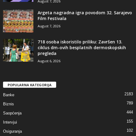
August 7, 2026
Argeta nagradna igra povodom 32. Sarajevo
Film Festivala
August 7, 2026
718 osoba iskoristilo priliku: Završen 13.
ciklus dm-ovih besplatnih dermoskopskih
pregleda
August 6, 2026
POPULARNA KATEGORIJA
2183
Banke
789
Biznis
444
Saopćenja
155
Intervjui
102
Osiguranja