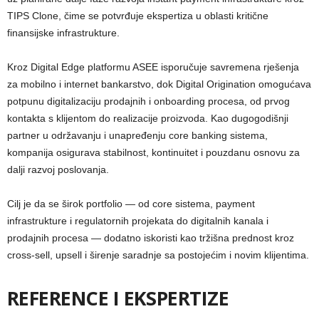
TIPS Clone, čime se potvrđuje ekspertiza u oblasti kritične
finansijske infrastrukture.
Kroz Digital Edge platformu ASEE isporučuje savremena rješenja
za mobilno i internet bankarstvo, dok Digital Origination omogućava
potpunu digitalizaciju prodajnih i onboarding procesa, od prvog
kontakta s klijentom do realizacije proizvoda. Kao dugogodišnji
partner u održavanju i unapređenju core banking sistema,
kompanija osigurava stabilnost, kontinuitet i pouzdanu osnovu za
dalji razvoj poslovanja.
Cilj je da se širok portfolio — od core sistema, payment
infrastrukture i regulatornih projekata do digitalnih kanala i
prodajnih procesa — dodatno iskoristi kao tržišna prednost kroz
cross-sell, upsell i širenje saradnje sa postojećim i novim klijentima.
REFERENCE I EKSPERTIZE