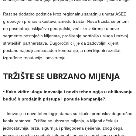
Rast se dodatno podstiče kroz regionalnu saradnju unutar ASEE
grupacije i prenos iskustava između tržišta. Nova tržišta se pritom
ne posmatraju isključivo geografski, već i kroz širenje u nove
segmente postojećih klijenata, proširenje portfolija usluga i razvoj
strateških partnerstava. Dugoročni cilj je da zadovoljni klijenti
postanu najbolji ambasadori kompanije, a novi klijenti rezultat
izgrađene reputacije i povjerenja.
TRŽIŠTE SE UBRZANO MIJENJA
•
Kako vidite ulogu inovacija i novih tehnologija u oblikovanju
budućih prodajnih pristupa i ponude kompanije?
– Inovacije i nove tehnologije danas su ključni preduslov dugoročne
konkurentnosti. Tržište se ubrzano mijenja, a klijenti očekuju
jednostavnija, brža, sigurnija i prilagođena rješenja, zbog čega
inovacije postaju centralni element i ponude i prodajnog pristupa.