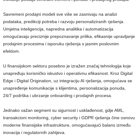
Savremeni prodajni modeli sve više se zasnivaju na analizi
podataka, predikciji potreba i razvoju personaliziranih rješenja.
Umjetna inteligencija, napredna analitika i automatizacija
omogućavaju preciznije prepoznavanje prilika, efikasnije upravljanje
prodajnim procesima i isporuku rješenja s jasnim poslovnim
efektom.
U finansijskom sektoru posebno je izražen značaj tehnologija koje
unapređuju korisničko iskustvo i operativnu efikasnost. Kroz Digital
Edge i Digital Origination, uz integraciju AI rješenja, omogućava se
unapređenje komunikacije s klijentima, personalizacija ponuda,
24/7 podrška i ubrzanje onboarding i prodajnih procesa.
Jednako važan segment su sigurnost i usklađenost, gdje AML,
transakcioni monitoring, cyber security i GDPR rješenja čine osnovu
moderne finansijske infrastrukture, omogućavajući balans između
inovacija i regulatornih zahtjeva.