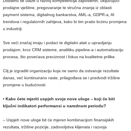
Dodatno se ulaže u razvoj kompetencija zaposlenih, uključujući
prodajne vještine, pregovaranje te stručna znanja iz oblasti
payment sistema, digitalnog bankarstva, AML-a, GDPR-a, AI
trendova i regulatornih zahtjeva, kako bi tim pratio brzinu promjena
u industriji.
Sve veći značaj imaju i podaci te digitalni alati u upravljanju
prodajom, kroz CRM sisteme, analitiku pipeline-a i automatizaciju
procesa, što povećava preciznost i fokus na kvalitetne prilike.
Cilj je izgraditi organizaciju koja ne samo da ostvaruje rezultate
danas, već kontinuirano raste, prilagođava se i predvodi tržišne
promjene u budućnosti.
• Kako ćete mjeriti uspjeh svoje nove uloge – koji će biti
ključni indikatori performansi u narednom periodu?
– Uspjeh nove uloge bit će mjeren kombinacijom finansijskih
rezultata, tržišne pozicije, zadovoljstva klijenata i razvoja