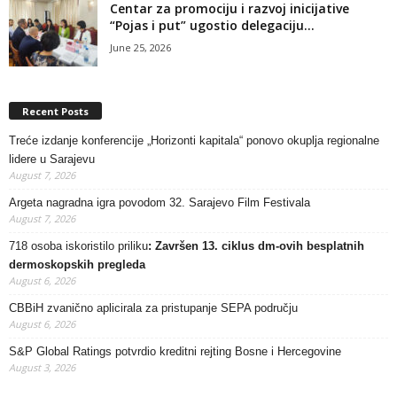
Centar za promociju i razvoj inicijative
“Pojas i put” ugostio delegaciju...
June 25, 2026
Recent Posts
Treće izdanje konferencije „Horizonti kapitala“ ponovo okuplja regionalne
lidere u Sarajevu
August 7, 2026
Argeta nagradna igra povodom 32. Sarajevo Film Festivala
August 7, 2026
718 osoba iskoristilo priliku
: Završen 13. ciklus dm-ovih besplatnih
dermoskopskih pregleda
August 6, 2026
CBBiH zvanično aplicirala za pristupanje SEPA području
August 6, 2026
S&P Global Ratings potvrdio kreditni rejting Bosne i Hercegovine
August 3, 2026