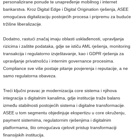
personalizirane ponude te unapređenje mobilnog i internet
bankarstva. Kroz Digital Edge i Digital Origination rješenja, ASEE
omogućava digitalizaciju postojećih procesa i pripremu za buduće
tržišne liberalizacije.
Dodatno, rastući značaj imaju oblasti usklađenosti, upravljanja
rizicima i zaštite podataka, gdje se ističu AML rješenja, monitoring
transakcija i regulatorno izvještavanje, kao i GDPR rješenja za
upravljanje privatnošću i internim governance procesima.
Compliance sve više postaje pitanje povjerenja i reputacije, a ne
samo regulatorna obaveza.
Treći ključni pravac je modernizacija core sistema i njihova
integracija s digitalnim kanalima, gdje institucije traže balans
između stabilnosti postojećih sistema i digitalne transformacije.
ASEE u tom segmentu objedinjuje ekspertizu u core okruženju,
payment sistemima, regulatornim rješenjima i digitalnim
platformama, što omogućava cjelovit pristup transformaciji
finansijskih institucija.