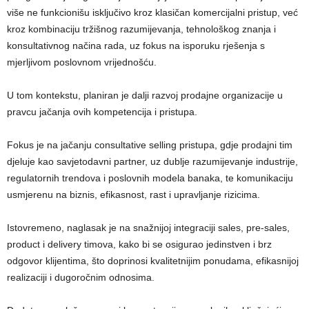
više ne funkcionišu isključivo kroz klasičan komercijalni pristup, već
kroz kombinaciju tržišnog razumijevanja, tehnološkog znanja i
konsultativnog načina rada, uz fokus na isporuku rješenja s
mjerljivom poslovnom vrijednošću.
U tom kontekstu, planiran je dalji razvoj prodajne organizacije u
pravcu jačanja ovih kompetencija i pristupa.
Fokus je na jačanju consultative selling pristupa, gdje prodajni tim
djeluje kao savjetodavni partner, uz dublje razumijevanje industrije,
regulatornih trendova i poslovnih modela banaka, te komunikaciju
usmjerenu na biznis, efikasnost, rast i upravljanje rizicima.
Istovremeno, naglasak je na snažnijoj integraciji sales, pre-sales,
product i delivery timova, kako bi se osigurao jedinstven i brz
odgovor klijentima, što doprinosi kvalitetnijim ponudama, efikasnijoj
realizaciji i dugoročnim odnosima.