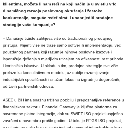
klijentima, možete li nam reći na koji način je u svjetlu vrlo
dinamičnog razvoja poslovnog okruženja i žestoke
konkurencije, moguće redefinirati i unaprijediti prodajne
strategije vaše kompanije?
– Današnje tržište zahtijeva više od tradicionalnog prodajnog
pristupa. Klijenti više ne traže samo softver ili implementaciju, već
pouzdanog partnera koji razumije njihove poslovne izazove i
isporučuje rješenja s mjerljivim uticajem na efikasnost, rast prihoda
i korisničko iskustvo. U skladu s tim, prodajne strategije sve više
prelaze ka konsultativnom modelu, uz dublje razumijevanje
industrijskih specifičnosti i snažan fokus na izgradnju dugoročnih,
održivih partnerskih odnosa.
ASEE u BiH ima snažnu tržišnu poziciju i prepoznatljive reference u
finansijskom sektoru. Financial Gateway je ključna platforma za
savremene platne integracije, dok su SWIFT ISO projekti uspješno
završeni u novembru prošle godine. U toku je RTGS ISO projekat,
uz planirane dalje faze razvoja instant payment infrastrukture kroz