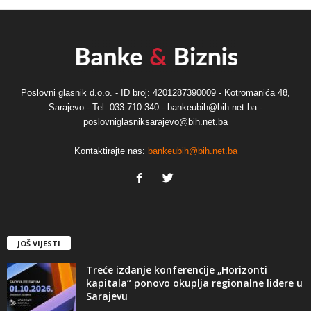
Poslovni glasnik d.o.o. - ID broj: 4201287390009 - Kotromanića 48,
Sarajevo - Tel. 033 710 340 - bankeubih@bih.net.ba -
poslovniglasniksarajevo@bih.net.ba
Kontaktirajte nas:
bankeubih@bih.net.ba
JOŠ VIJESTI
Treće izdanje konferencije „Horizonti
kapitala“ ponovo okuplja regionalne lidere u
Sarajevu