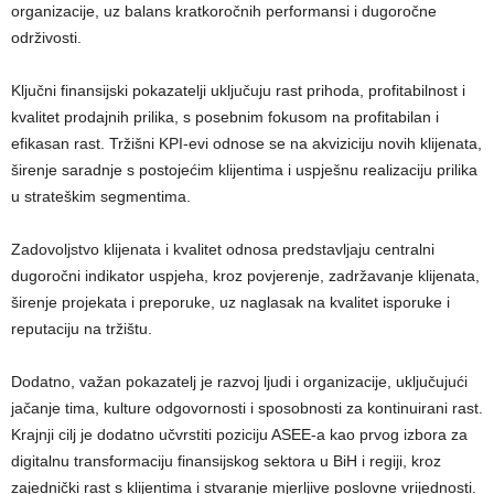
organizacije, uz balans kratkoročnih performansi i dugoročne
održivosti.
Ključni finansijski pokazatelji uključuju rast prihoda, profitabilnost i
kvalitet prodajnih prilika, s posebnim fokusom na profitabilan i
efikasan rast. Tržišni KPI-evi odnose se na akviziciju novih klijenata,
širenje saradnje s postojećim klijentima i uspješnu realizaciju prilika
u strateškim segmentima.
Zadovoljstvo klijenata i kvalitet odnosa predstavljaju centralni
dugoročni indikator uspjeha, kroz povjerenje, zadržavanje klijenata,
širenje projekata i preporuke, uz naglasak na kvalitet isporuke i
reputaciju na tržištu.
Dodatno, važan pokazatelj je razvoj ljudi i organizacije, uključujući
jačanje tima, kulture odgovornosti i sposobnosti za kontinuirani rast.
Krajnji cilj je dodatno učvrstiti poziciju ASEE-a kao prvog izbora za
digitalnu transformaciju finansijskog sektora u BiH i regiji, kroz
zajednički rast s klijentima i stvaranje mjerljive poslovne vrijednosti.