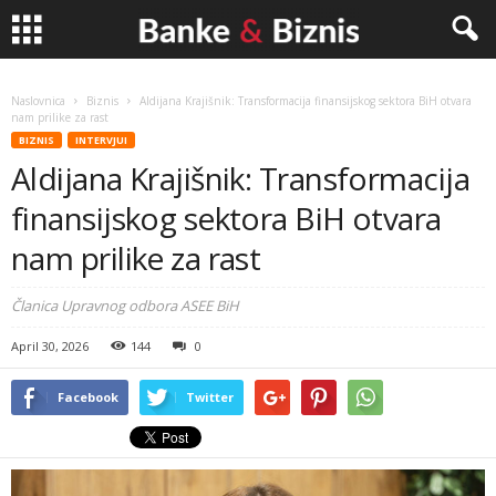
Banke
Naslovnica
Biznis
Aldijana Krajišnik: Transformacija finansijskog sektora BiH otvara
nam prilike za rast
&
BIZNIS
INTERVJUI
Aldijana Krajišnik: Transformacija
Biznis
finansijskog sektora BiH otvara
nam prilike za rast
Članica Upravnog odbora ASEE BiH
April 30, 2026
144
0
Facebook
Twitter