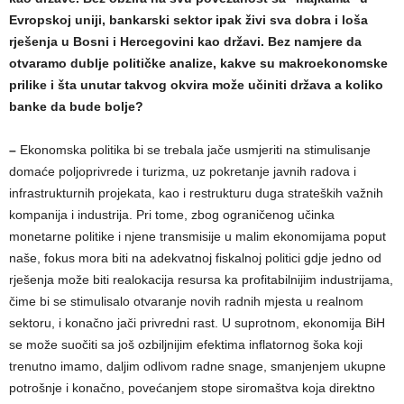
Evropskoj uniji, bankarski sektor ipak živi sva dobra i loša
rješenja u Bosni i Hercegovini kao državi. Bez namjere da
otvaramo dublje političke analize, kakve su makroekonomske
prilike i šta unutar takvog okvira može učiniti država a koliko
banke da bude bolje?
–
Ekonomska politika bi se trebala jače usmjeriti na stimulisanje
domaće poljoprivrede i turizma, uz pokretanje javnih radova i
infrastrukturnih projekata, kao i restrukturu duga strateških važnih
kompanija i industrija. Pri tome, zbog ograničenog učinka
monetarne politike i njene transmisije u malim ekonomijama poput
naše, fokus mora biti na adekvatnoj fiskalnoj politici gdje jedno od
rješenja može biti realokacija resursa ka profitabilnijim industrijama,
čime bi se stimulisalo otvaranje novih radnih mjesta u realnom
sektoru, i konačno jači privredni rast. U suprotnom, ekonomija BiH
se može suočiti sa još ozbiljnijim efektima inflatornog šoka koji
trenutno imamo, daljim odlivom radne snage, smanjenjem ukupne
potrošnje i konačno, povećanjem stope siromaštva koja direktno