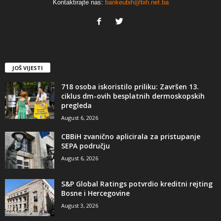
Kontaktirajte nas:
bankeubih@bih.net.ba
JOŠ VIJESTI
718 osoba iskoristilo priliku: Završen 13.
ciklus dm-ovih besplatnih dermoskopskih
pregleda
August 6, 2026
CBBiH zvanično aplicirala za pristupanje
SEPA području
August 6, 2026
S&P Global Ratings potvrdio kreditni rejting
Bosne i Hercegovine
August 3, 2026