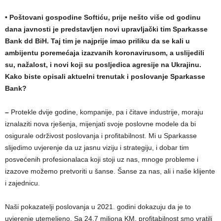
• Poštovani gospodine Softiću, prije nešto više od godinu
dana javnosti je predstavljen novi upravljački tim Sparkasse
Bank dd BiH. Taj tim je najprije imao priliku da se kali u
ambijentu poremećaja izazvanih koronavirusom, a uslijedili
su, nažalost, i novi koji su posljedica agresije na Ukrajinu.
Kako biste opisali aktuelni trenutak i poslovanje Sparkasse
Bank?
–
Protekle dvije godine, kompanije, pa i čitave industrije, moraju
iznalaziti nova rješenja, mijenjati svoje poslovne modele da bi
osigurale održivost poslovanja i profitabilnost. Mi u Sparkasse
slijedimo uvjerenje da uz jasnu viziju i strategiju, i dobar tim
posvećenih profesionalaca koji stoji uz nas, mnoge probleme i
izazove možemo pretvoriti u šanse. Šanse za nas, ali i naše klijente
i zajednicu.
Naši pokazatelji poslovanja u 2021. godini dokazuju da je to
uvjerenje utemeljeno. Sa 24,7 miliona KM, profitabilnost smo vratili