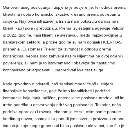
Osnova našeg poslovanja i uspjeha je povjerenje, fer odnos prema
klijentima i dobro korisničko iskustvo kreirano prema potrebama
čovjeka. Najnovija istraživanja tržišta nam pokazuju da nas naši
klijenti kao takve i prepoznaju. Prema izvještajima agencije Valicon
iz 2022. godine, naši klijenti se svrstavaju među najzadovoljnije u
bankarskom sektoru, a prošle godine su nam donijeli i ICERTIAS
priznanje „Customers Friend“ za izvrsnost u odnosu prema
korisnicima. Veoma smo zahvalni našim klijentima na ovoj ocjeni i
povjerenju, ali nam je to istovremeno i obaveza da nastavimo
kontinuirano prilagođavati i unapređivati kvalitet usluge.
Kada govorimo o privredi, naš servisni model će ići u smjeru
finansijske konsolidacije, gdje želimo identificirati i podržati
kompanije koje imaju odlične, potencijalne poslovne modele, ali im
treba podrška u ostvarivanju održivog poslovanja. Također, naša
podrška oporavku i razvoju ekonomije će se, osim same ponude
kreditnog novca, sastojati i u ponudi jedinstvenih proizvoda za one
industrije koje mogu generisati bitnu poslovnu aktivnost, kao što je