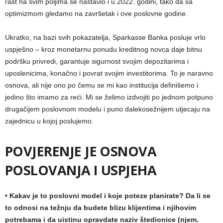
rast na svim poljima se nastavio i u 2022. godini, tako da sa
optimizmom gledamo na završetak i ove poslovne godine.
Ukratko, na bazi svih pokazatelja, Sparkasse Banka posluje vrlo
uspješno – kroz monetarnu ponudu kreditnog novca daje bitnu
podršku privredi, garantuje sigurnost svojim depozitarima i
uposlenicima, konačno i povrat svojim investitorima. To je naravno
osnova, ali nije ono po čemu se mi kao institucija definišemo i
jedino što imamo za reći. Mi se želimo izdvojiti po jednom potpuno
drugačijem poslovnom modelu i puno dalekosežnijem utjecaju na
zajednicu u kojoj poslujemo.
POVJERENJE JE OSNOVA
POSLOVANJA I USPJEHA
• Kakav je to poslovni model i koje poteze planirate? Da li se
to odnosi na težnju da budete blizu klijentima i njihovim
potrebama i da uistinu opravdate naziv štedionice (njem.