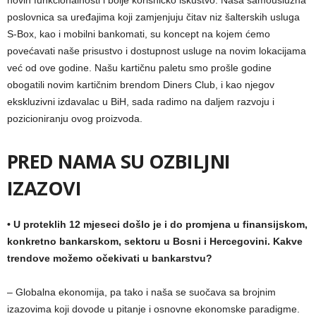
poslovnica sa uređajima koji zamjenjuju čitav niz šalterskih usluga
S-Box, kao i mobilni bankomati, su koncept na kojem ćemo
povećavati naše prisustvo i dostupnost usluge na novim lokacijama
već od ove godine. Našu kartičnu paletu smo prošle godine
obogatili novim kartičnim brendom Diners Club, i kao njegov
ekskluzivni izdavalac u BiH, sada radimo na daljem razvoju i
pozicioniranju ovog proizvoda.
PRED NAMA SU OZBILJNI
IZAZOVI
• U proteklih 12 mjeseci došlo je i do promjena u finansijskom,
konkretno bankarskom, sektoru u Bosni i Hercegovini. Kakve
trendove možemo očekivati u bankarstvu?
– Globalna ekonomija, pa tako i naša se suočava sa brojnim
izazovima koji dovode u pitanje i osnovne ekonomske paradigme.