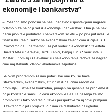
ekonomije i bankarstva”
– Posebno smo ponosni na našu nedavno uspostavljenu nagradu
“Zlatno S za najbolji rad iz ekonomije i bankarstva”. Ona je na neki
način pionirski poduhvat u bankarskom svijetu – po prvi put uvezuje
finansijski i realni sektor sa akademskom zajednicom iz cijele BiH.
Provodimo ga u partnerstvu sa pet vodećih ekonomskih fakulteta
Univerziteta u Sarajevu, Tuzli, Zenici, Banjoj Luci i Sveučilišta u
Mostaru. Komisiju za evaluaciju i selekcioniranje radova za nagradu
čine najistaknutiji članovi akademske zajednice.
Sa ovim programom želimo potaći sve one koji se bave
istraživačkim, akademskim, stručnim ili naučnim radom da
promišljaju i iznalaze konkretna, primjenjiva rješenja za probleme ili
bolje korištenje šansi u okviru ekonomije BiH. Ta rješenja želimo
promovirati i tako otvarati puteve i perspektive za njihovu primjenu.
U završnom dijelu projekta, o njima će diskutovati najugledniji