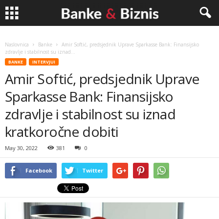
Banke
Naslovnica
Banke
Amir Softić, predsjednik Uprave Sparkasse Bank: Finansijsko
zdravlje i stabilnost su iznad...
&
BANKE
INTERVJUI
Amir Softić, predsjednik Uprave
Biznis
Sparkasse Bank: Finansijsko
zdravlje i stabilnost su iznad
kratkoročne dobiti
May 30, 2022
381
0
Facebook
Twitter