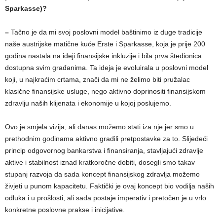
Sparkasse)?
–
Tačno je da mi svoj poslovni model baštinimo iz duge tradicije
naše austrijske matične kuće Erste i Sparkasse, koja je prije 200
godina nastala na ideji finansijske inkluzije i bila prva štedionica
dostupna svim građanima. Ta ideja je evoluirala u poslovni model
koji, u najkraćim crtama, znači da mi ne želimo biti pružalac
klasične finansijske usluge, nego aktivno doprinositi finansijskom
zdravlju naših klijenata i ekonomije u kojoj poslujemo.
Ovo je smjela vizija, ali danas možemo stati iza nje jer smo u
prethodnim godinama aktivno gradili pretpostavke za to. Slijedeći
princip odgovornog bankarstva i finansiranja, stavljajući zdravlje
aktive i stabilnost iznad kratkoročne dobiti, dosegli smo takav
stupanj razvoja da sada koncept finansijskog zdravlja možemo
živjeti u punom kapacitetu. Faktički je ovaj koncept bio vodilja naših
odluka i u prošlosti, ali sada postaje imperativ i pretočen je u vrlo
konkretne poslovne prakse i inicijative.