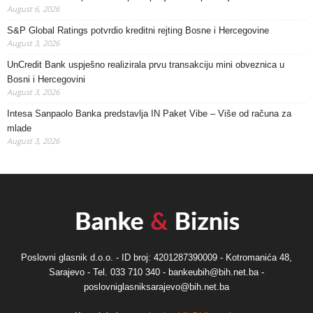
August 6, 2026
S&P Global Ratings potvrdio kreditni rejting Bosne i Hercegovine
August 3, 2026
UnCredit Bank uspješno realizirala prvu transakciju mini obveznica u
Bosni i Hercegovini
August 3, 2026
Intesa Sanpaolo Banka predstavlja IN Paket Vibe – Više od računa za
mlade
August 3, 2026
Poslovni glasnik d.o.o. - ID broj: 4201287390009 - Kotromanića 48,
Sarajevo - Tel. 033 710 340 - bankeubih@bih.net.ba -
poslovniglasniksarajevo@bih.net.ba