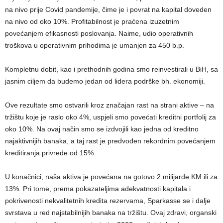
na nivo prije Covid pandemije, čime je i povrat na kapital doveden
na nivo od oko 10%. Profitabilnost je praćena izuzetnim
povećanjem efikasnosti poslovanja. Naime, udio operativnih
troškova u operativnim prihodima je umanjen za 450 b.p.
Kompletnu dobit, kao i prethodnih godina smo reinvestirali u BiH, sa
jasnim ciljem da budemo jedan od lidera podrške bh. ekonomiji.
Ove rezultate smo ostvarili kroz značajan rast na strani aktive – na
tržištu koje je raslo oko 4%, uspjeli smo povećati kreditni portfolij za
oko 10%. Na ovaj način smo se izdvojili kao jedna od kreditno
najaktivnijih banaka, a taj rast je predvođen rekordnim povećanjem
kreditiranja privrede od 15%.
U konačnici, naša aktiva je povećana na gotovo 2 milijarde KM ili za
13%. Pri tome, prema pokazateljima adekvatnosti kapitala i
pokrivenosti nekvalitetnih kredita rezervama, Sparkasse se i dalje
svrstava u red najstabilnijih banaka na tržištu. Ovaj zdravi, organski