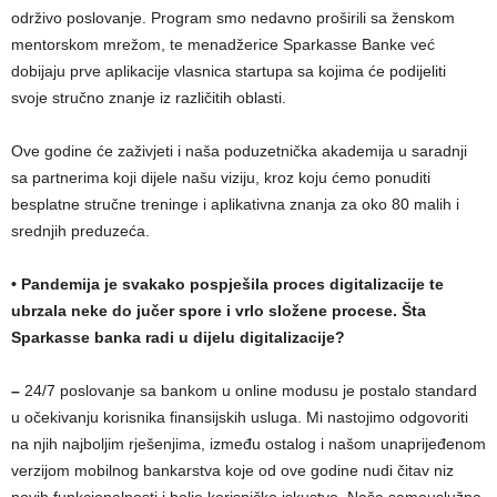
održivo poslovanje. Program smo nedavno proširili sa ženskom
mentorskom mrežom, te menadžerice Sparkasse Banke već
dobijaju prve aplikacije vlasnica startupa sa kojima će podijeliti
svoje stručno znanje iz različitih oblasti.
Ove godine će zaživjeti i naša poduzetnička akademija u saradnji
sa partnerima koji dijele našu viziju, kroz koju ćemo ponuditi
besplatne stručne treninge i aplikativna znanja za oko 80 malih i
srednjih preduzeća.
• Pandemija je svakako pospješila proces digitalizacije te
ubrzala neke do jučer spore i vrlo složene procese. Šta
Sparkasse banka radi u dijelu digitalizacije?
–
24/7 poslovanje sa bankom u online modusu je postalo standard
u očekivanju korisnika finansijskih usluga. Mi nastojimo odgovoriti
na njih najboljim rješenjima, između ostalog i našom unaprijeđenom
verzijom mobilnog bankarstva koje od ove godine nudi čitav niz
novih funkcionalnosti i bolje korisničko iskustvo. Naša samouslužna