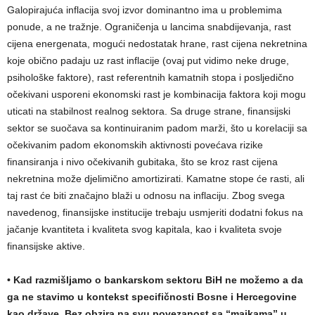
Galopirajuća inflacija svoj izvor dominantno ima u problemima
ponude, a ne tražnje. Ograničenja u lancima snabdijevanja, rast
cijena energenata, mogući nedostatak hrane, rast cijena nekretnina
koje obično padaju uz rast inflacije (ovaj put vidimo neke druge,
psihološke faktore), rast referentnih kamatnih stopa i posljedično
očekivani usporeni ekonomski rast je kombinacija faktora koji mogu
uticati na stabilnost realnog sektora. Sa druge strane, finansijski
sektor se suočava sa kontinuiranim padom marži, što u korelaciji sa
očekivanim padom ekonomskih aktivnosti povećava rizike
finansiranja i nivo očekivanih gubitaka, što se kroz rast cijena
nekretnina može djelimično amortizirati. Kamatne stope će rasti, ali
taj rast će biti značajno blaži u odnosu na inflaciju. Zbog svega
navedenog, finansijske institucije trebaju usmjeriti dodatni fokus na
jačanje kvantiteta i kvaliteta svog kapitala, kao i kvaliteta svoje
finansijske aktive.
• Kad razmišljamo o bankarskom sektoru BiH ne možemo a da
ga ne stavimo u kontekst specifičnosti Bosne i Hercegovine
kao države. Bez obzira na svu povezanost sa “majkama” u