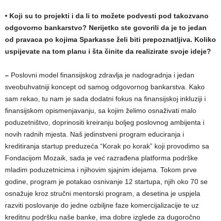
• Koji su to projekti i da li to možete podvesti pod takozvano
odgovorno bankarstvo? Nerijetko ste govorili da je to jedan
od pravaca po kojima Sparkasse želi biti prepoznatljiva. Koliko
uspijevate na tom planu i šta činite da realizirate svoje ideje?
–
Poslovni model finansijskog zdravlja je nadogradnja i jedan
sveobuhvatniji koncept od samog odgovornog bankarstva. Kako
sam rekao, tu nam je sada dodatni fokus na finansijskoj inkluziji i
finansijskom opismenjavanju, sa kojim želimo osnaživati malo
poduzetništvo, doprinositi kreiranju boljeg poslovnog ambijenta i
novih radnih mjesta. Naš jedinstveni program educiranja i
kreditiranja startup preduzeća “Korak po korak” koji provodimo sa
Fondacijom Mozaik, sada je već razrađena platforma podrške
mladim poduzetnicima i njihovim sjajnim idejama. Tokom prve
godine, program je potakao osnivanje 12 startupa, njih oko 70 se
osnažuje kroz stručni mentorski program, a desetina je uspjela
razviti poslovanje do jedne ozbiljne faze komercijalizacije te uz
kreditnu podršku naše banke, ima dobre izglede za dugoročno