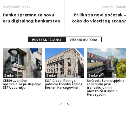
Prethodni članak
Naredni članak
Banke spremne za novu
Prilika za novi početak –
eru digitalnog bankarstva
kako do vlastitog stana?
POVEZANI ČLANCI
VIŠE OD AUTORA
Banke
Banke
Banke
CBBiH zvanično
S&P Global Ratings
UnCredit Bank uspješno
aplicirala za pristupanje
potvrdio kreditni rejting
realizirala prvu
SEPA području
Bosne i Hercegovine
transakciju mini
obveznica u Bosni i
Hercegovini