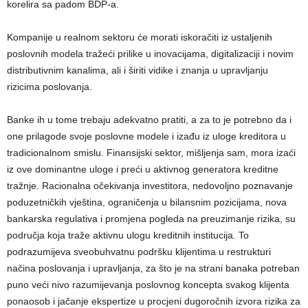
korelira sa padom BDP-a.
Kompanije u realnom sektoru će morati iskoračiti iz ustaljenih
poslovnih modela tražeći prilike u inovacijama, digitalizaciji i novim
distributivnim kanalima, ali i širiti vidike i znanja u upravljanju
rizicima poslovanja.
Banke ih u tome trebaju adekvatno pratiti, a za to je potrebno da i
one prilagode svoje poslovne modele i izađu iz uloge kreditora u
tradicionalnom smislu. Finansijski sektor, mišljenja sam, mora izaći
iz ove dominantne uloge i preći u aktivnog generatora kreditne
tražnje. Racionalna očekivanja investitora, nedovoljno poznavanje
poduzetničkih vještina, ograničenja u bilansnim pozicijama, nova
bankarska regulativa i promjena pogleda na preuzimanje rizika, su
područja koja traže aktivnu ulogu kreditnih institucija. To
podrazumijeva sveobuhvatnu podršku klijentima u restrukturi
načina poslovanja i upravljanja, za što je na strani banaka potreban
puno veći nivo razumijevanja poslovnog koncepta svakog klijenta
ponaosob i jačanje ekspertize u procjeni dugoročnih izvora rizika za