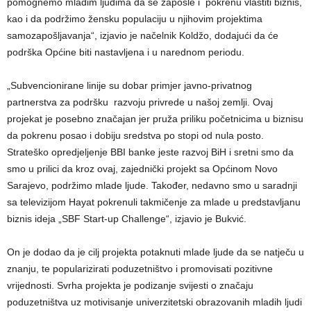
pomognemo mladim ljudima da se zaposle i pokrenu vlastiti biznis,
kao i da podržimo žensku populaciju u njihovim projektima
samozapošljavanja“, izjavio je načelnik Koldžo, dodajući da će
podrška Općine biti nastavljena i u narednom periodu.
„Subvencionirane linije su dobar primjer javno-privatnog
partnerstva za podršku razvoju privrede u našoj zemlji. Ovaj
projekat je posebno značajan jer pruža priliku početnicima u biznisu
da pokrenu posao i dobiju sredstva po stopi od nula posto.
Strateško opredjeljenje BBI banke jeste razvoj BiH i sretni smo da
smo u prilici da kroz ovaj, zajednički projekt sa Općinom Novo
Sarajevo, podržimo mlade ljude. Također, nedavno smo u saradnji
sa televizijom Hayat pokrenuli takmičenje za mlade u predstavljanu
biznis ideja „SBF Start-up Challenge“, izjavio je Bukvić.
On je dodao da je cilj projekta potaknuti mlade ljude da se natječu u
znanju, te popularizirati poduzetništvo i promovisati pozitivne
vrijednosti. Svrha projekta je podizanje svijesti o značaju
poduzetništva uz motivisanje univerzitetski obrazovanih mladih ljudi