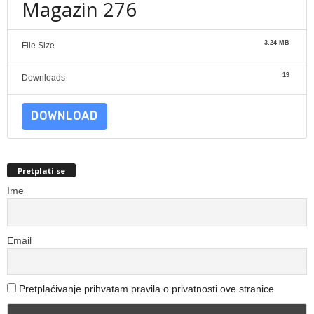
Magazin 276
3.24 MB
File Size
19
Downloads
DOWNLOAD
Pretplati se
Ime
Email
Pretplaćivanje prihvatam pravila o privatnosti ove stranice