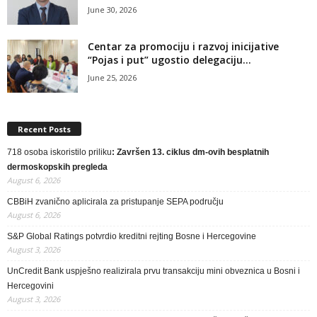
June 30, 2026
Centar za promociju i razvoj inicijative
“Pojas i put” ugostio delegaciju...
June 25, 2026
Recent Posts
718 osoba iskoristilo priliku
: Završen 13. ciklus dm-ovih besplatnih
dermoskopskih pregleda
August 6, 2026
CBBiH zvanično aplicirala za pristupanje SEPA području
August 6, 2026
S&P Global Ratings potvrdio kreditni rejting Bosne i Hercegovine
August 3, 2026
UnCredit Bank uspješno realizirala prvu transakciju mini obveznica u Bosni i
Hercegovini
August 3, 2026