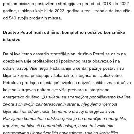
prati ambiciozno postavljenu strategiju za period od 2018. do 2022.
godine, u sklopu koje bi do 2022. godine u regiji trebalo da ima više
od 540 svojih prodajnih mjesta.
Društvo Petrol nudi odlično, kompletno i održivo korisničko
iskustvo
Da bi kvalitetno ostvarilo strateški plan, društvo Petrol se osim na
obezbjeđivanje profitabilnosti i poslovnog rasta obavezalo i na
održiv razvoj. Više nego ikada ranije u centar pažnje postavili su
klijente kojima pristupaju višekanalno, integrisano i cjeloživotno.
Petrolova prodajna mjesta još uvijek su najveći zaštitni znak društva
koje se iz trgovca naftom sve više pretvara u integrisano
energetsko društvo.
„
U skladu sa strategijom poboljšavamo kvalitet
života svih svojih zainteresovanih strana, njegujemo vjernost
klijenata i na održiv način brinemo o pravoj energiji za život.
Razvijamo kompletna i održiva rješenja na područjima energetike,
trgovine, mobilnosti i naprednih usluga, a sve to kvalitetnim
partnerstvima i inovativnošću povezujemo u sjajno korisničko