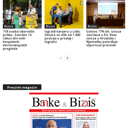
Biznis
Biznis
Biznis
718 osoba iskoristilo
Izgradi karijeru u Lidlu:
Gotovo 77% bh. izvoza
priliku: Završen 13.
Otvara se više od 1.000
završava u EU: Rast
ciklus dm-ovih
pozicija u prodaji i
izvoza u Hrvatsku i
besplatnih
logistici
Njemačku potvrđuje
dermoskopskih
otpornost privrede
pregleda
Preuzmi magazin