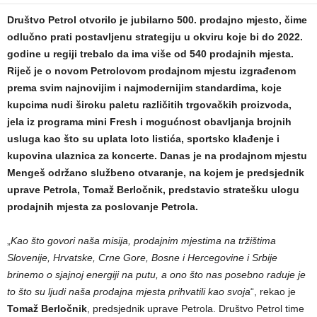
Društvo Petrol otvorilo je jubilarno 500. prodajno mjesto, čime
odlučno prati postavljenu strategiju u okviru koje bi do 2022.
godine u regiji trebalo da ima više od 540 prodajnih mjesta.
Riječ je o novom Petrolovom prodajnom mjestu izgrađenom
prema svim najnovijim i najmodernijim standardima, koje
kupcima nudi široku paletu različitih trgovačkih proizvoda,
jela iz programa mini Fresh i mogućnost obavljanja brojnih
usluga kao što su uplata loto listića, sportsko klađenje i
kupovina ulaznica za koncerte. Danas je na prodajnom mjestu
Mengeš održano službeno otvaranje, na kojem je predsjednik
uprave Petrola, Tomaž Berločnik, predstavio stratešku ulogu
prodajnih mjesta za poslovanje Petrola.
„
Kao što govori naša misija, prodajnim mjestima na tržištima
Slovenije, Hrvatske, Crne Gore, Bosne i Hercegovine i Srbije
brinemo o sjajnoj energiji na putu, a ono što nas posebno raduje je
to što su ljudi naša prodajna mjesta prihvatili kao svoja
“, rekao je
Tomaž Berločnik
, predsjednik uprave Petrola. Društvo Petrol time