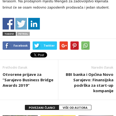
terasom. Na prodajnom mjestu Mengeš za zadovoljstvo klijenata
brinut će se osam redovno zaposlenih prodavača i jedan student.
TAGOVI
PETROL
Facebook
Twitter
Prethodni članak
Naredni članak
Otvorene prijave za
BBI banka i Općina Novo
“Sarajevo Business Bridge
Sarajevo: Finansijska
Awards 2019”
podrška za start-up
kompanije
POVEZANI ČLANCI
VIŠE OD AUTORA