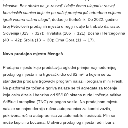
iskustvo. Bez obzira na „e-razvoj“ i dalje ćemo ulagati u razvoj
benzinskih stanica koje će po našoj procjeni još određeno vrijeme
igrati veoma važnu ulogu“
, dodao je Berločnik. Do 2022. godine
broj Petrolovih prodajnih mjesta u regiji i dalje bi trebalo da raste:
Slovenija (319 → 327); Hrvatska (106 → 121); Bosna i Hercegovina
(40 → 42); Srbija (13 → 30); Crna Gora (11 → 17).
Novo prodajno mjesto Mengeš
Prodajno mjesto koje predstavlja ogledni primjer najmodernijeg
prodajnog mjesta ima trgovački dio od 92 m², u kojem se uz
standardni prodajni trgovački program nalazi i program mini Fresh.
Na platformi za točenje goriva nalaze se tri agregata za točenje
koja osim dizela i benzina od 95/100 oktana nude i točenje aditiva
AdBlue i autoplina (TNG) za pogon vozila. Na prodajnom mjestu
nalaze se najmodernija ručna autopraonica za kombi vozila,
pokrivena ručna autopraonica za automobile i usisivač. Plin se
može kupiti i u bocama. U okviru prodajnog mjesta radi i bar s