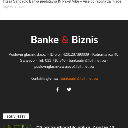
Intesa Sanpaolo Banka predstavlja IN Paket Vibe – Više od računa za mlade
August 3, 2026
Poslovni glasnik d.o.o. - ID broj: 4201287390009 - Kotromanića 48,
Sarajevo - Tel. 033 710 340 - bankeubih@bih.net.ba -
poslovniglasniksarajevo@bih.net.ba
Kontaktirajte nas:
bankeubih@bih.net.ba
JOŠ VIJESTI
718 osoba iskoristilo priliku: Završen 13.