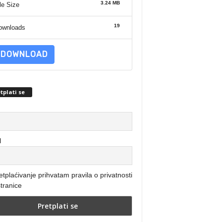
3.24 MB
le Size
19
ownloads
DOWNLOAD
tplati se
l
etplaćivanje prihvatam pravila o privatnosti
tranice