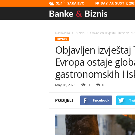
C
SARAJEVO
FRIDAY, AUGUST 7, 202
31.4
Banke
&
Naslovnica
Biznis
Objavljen izvještaj Trendovi put
BIZNIS
Biznis
Objavljen izvješta
Evropa ostaje glob
gastronomskih i i
May 18, 2026
31
0
PODIJELI
Facebook
Twi