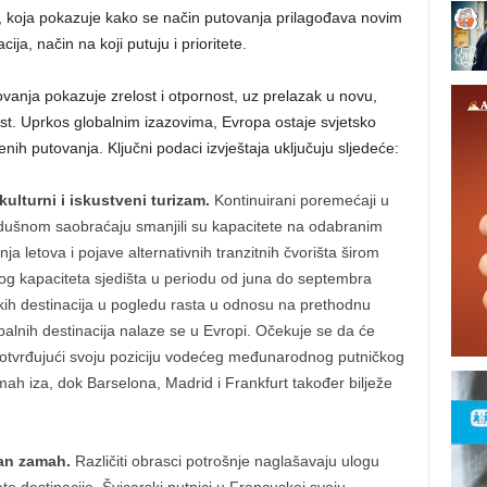
ici, koja pokazuje kako se način putovanja prilagođava novim
ija, način na koji putuju i prioritete.
ovanja pokazuje zrelost i otpornost, uz prelazak u novu,
ost. Uprkos globalnim izazovima, Evropa ostaje svjetsko
enih putovanja. Ključni podaci izvještaja uključuju sljedeće:
kulturni i iskustveni turizam.
Kontinuirani poremećaji u
zdušnom saobraćaju smanjili su kapacitete na odabranim
a letova i pojave alternativnih tranzitnih čvorišta širom
og kapaciteta sjedišta u periodu od juna do septembra
ih destinacija u pogledu rasta u odnosu na prethodnu
alnih destinacija nalaze se u Evropi. Očekuje se da će
, potvrđujući svoju poziciju vodećeg međunarodnog putničkog
mah iza, dok Barselona, Madrid i Frankfurt također bilježe
žan zamah.
Različiti obrasci potrošnje naglašavaju ulogu