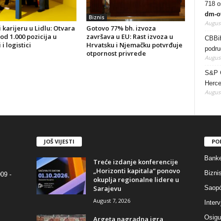
718 os
dm-o
Biznis
August
 karijeru u Lidlu: Otvara
Gotovo 77% bh. izvoza
 od 1.000 pozicija u
završava u EU: Rast izvoza u
CBBiH
i logistici
Hrvatsku i Njemačku potvrđuje
podru
otpornost privrede
August
S&P G
Herce
August
JOŠ VIJESTI
PO
Bank
Treće izdanje konferencije
„Horizonti kapitala“ ponovo
Bizni
09 -
okuplja regionalne lidere u
Sarajevu
Saopć
August 7, 2026
Interv
Osigu
Argeta nagradna igra