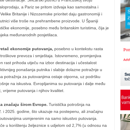
e destinacije. Švicarski putnici u Francuskoj svoju
oprodaju, a Pariz se pritom izdvaja kao samostalna i
 Velike Britanije i Nizozemske prioritet daju gastronomiji i
utnici više troše na prehrambene proizvode. U Španiji
urističke ekonomije, posebno među britanskim turistima, čija je
sjeka međunarodnih posjetilaca.
kretač ekonomije putovanja,
posebno u kontekstu rasta
ju troškove prevoza i smještaja. Istovremeno, promjenjiva
 rast prihoda utječu na izbor destinacija i učestalost
ektivnijeg ponašanja putnika i slabije dolazne potražnje u
na potražnja za putovanjima ostaje otporna, uz podršku
rošnje na iskustva. Evropljanima su putovanja i dalje među
, vrijeme putovanja i njihov kvalitet.
na značaju širom Evrope.
Turistička potrošnja na
2. i 2025. godine, što ukazuje na postepenu, ali značajnu
putovanjima usmjerenim na samo iskustvo putovanja.
ače u korištenju željeznice s udjelom od 2,7% (u odnosu na