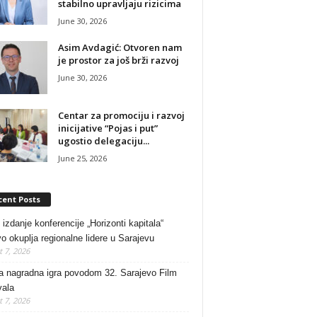
stabilno upravljaju rizicima
June 30, 2026
Asim Avdagić: Otvoren nam
je prostor za još brži razvoj
June 30, 2026
Centar za promociju i razvoj
inicijative “Pojas i put”
ugostio delegaciju...
June 25, 2026
cent Posts
 izdanje konferencije „Horizonti kapitala“
o okuplja regionalne lidere u Sarajevu
 7, 2026
a nagradna igra povodom 32. Sarajevo Film
vala
 7, 2026