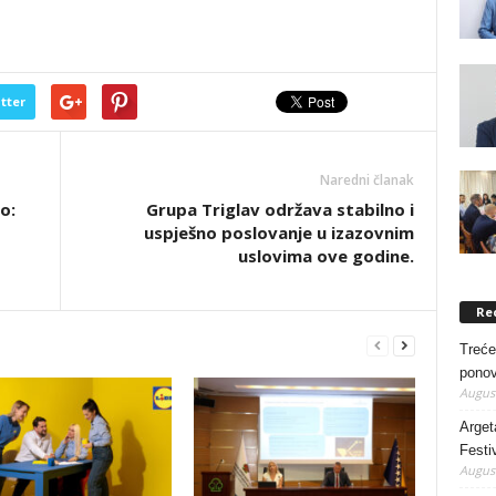
tter
Naredni članak
o:
Grupa Triglav održava stabilno i
uspješno poslovanje u izazovnim
uslovima ove godine.
Re
Treće
ponov
August
Arget
Festi
August