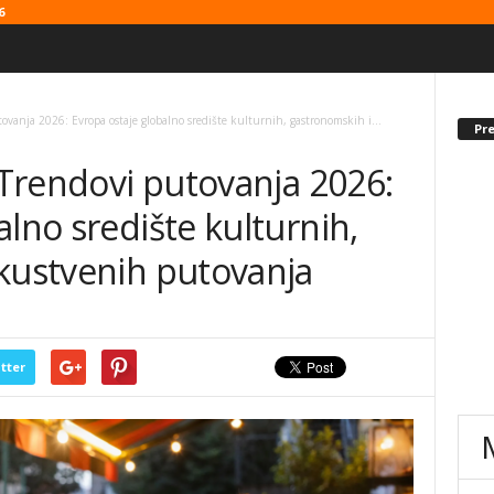
6
ovanja 2026: Evropa ostaje globalno središte kulturnih, gastronomskih i...
Pr
j Trendovi putovanja 2026:
alno središte kulturnih,
skustvenih putovanja
tter