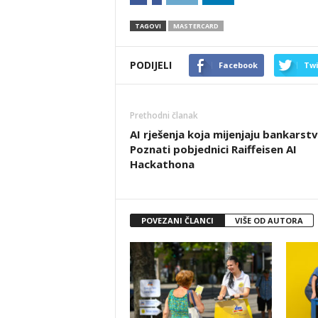
TAGOVI
MASTERCARD
PODIJELI
Facebook
Twi
Prethodni članak
AI rješenja koja mijenjaju bankarstv
Poznati pobjednici Raiffeisen AI
Hackathona
POVEZANI ČLANCI
VIŠE OD AUTORA