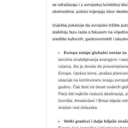
se odražavaju i u evropskoj turističkoj sl
okolnostima: putnici mijenjaju izbor destinac
Izvještaj pokazuje da evropsko tržište put
stabilniju fazu rasta s fokusom na vrijedn
središte kulturnih, gastronomskih i iskustv
Evropa ostaje globalni centar za 
lancima snabdijevanja energijom i va
rutama, što je dovelo do preusmjeravanj
Evrope. Uprkos tome, analiza planiran
ukazuje na kontinuiranu snagu evropsk
godinu. Čak šest od deset vodećih glob
Pariz biti najbrže rastuća destinacija
čvorišta. Amsterdam i Brisel slijede od
snažan rast dolazaka.
Veliki gradovi i dalje bilježe sna