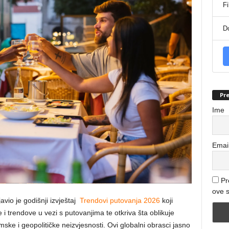
Fi
D
Pre
Ime
Emai
Pr
ove s
vio je godišnji izvještaj
Trendovi putovanja 2026
koji
i trendove u vezi s putovanjima te otkriva šta oblikuje
ke i geopolitičke neizvjesnosti. Ovi globalni obrasci jasno