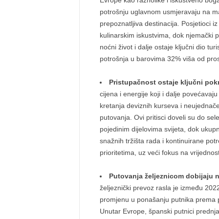
Evrope kao raznolike i iskustveno bogat
potrošnju uglavnom usmjeravaju na mal
prepoznatljiva destinacija. Posjetioci iz
kulinarskim iskustvima, dok njemački p
noćni život i dalje ostaje ključni dio t
potrošnja u barovima 32% viša od pro
Pristupačnost ostaje ključni po
cijena i energije koji i dalje povećava
kretanja deviznih kurseva i neujednačen
putovanja. Ovi pritisci doveli su do sel
pojedinim dijelovima svijeta, dok ukup
snažnih tržišta rada i kontinuirane pot
prioritetima, uz veći fokus na vrijednost
Putovanja željeznicom dobijaju 
željeznički prevoz rasla je između 202
promjenu u ponašanju putnika prema 
Unutar Evrope, španski putnici prednj