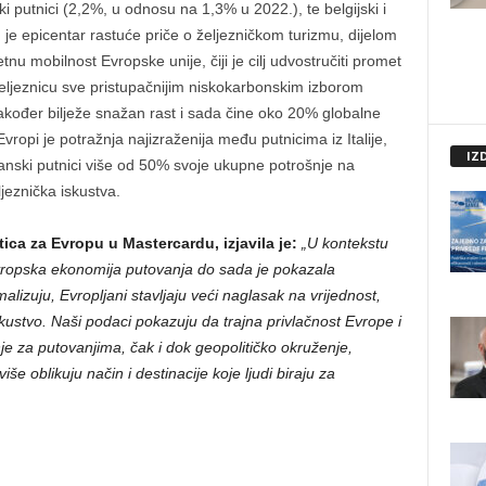
i putnici (2,2%, u odnosu na 1,3% u 2022.), te belgijski i
 je epicentar rastuće priče o željezničkom turizmu, dijelom
tnu mobilnost Evropske unije, čiji je cilj udvostručiti promet
eljeznicu sve pristupačnijim niskokarbonskim izborom
kođer bilježe snažan rast i sada čine oko 20% globalne
vropi je potražnja najizraženija među putnicima iz Italije,
IZ
lijanski putnici više od 50% svoje ukupne potrošnje na
jeznička iskustva.
ca za Evropu u Mastercardu, izjavila je:
„U kontekstu
evropska ekonomija putovanja do sada je pokazala
lizuju, Evropljani stavljaju veći naglasak na vrijednost,
kustvo. Naši podaci pokazuju da trajna privlačnost Evrope i
je za putovanjima, čak i dok geopolitičko okruženje,
iše oblikuju način i destinacije koje ljudi biraju za