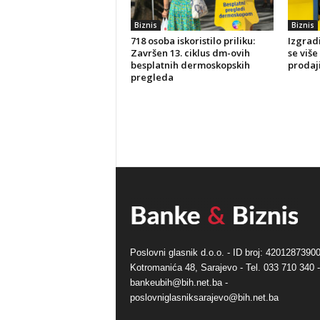
Biznis
Biznis
718 osoba iskoristilo priliku:
Izgradi
Završen 13. ciklus dm-ovih
se više
besplatnih dermoskopskih
prodaji 
pregleda
Poslovni glasnik d.o.o. - ID broj: 42012873900
Kotromanića 48, Sarajevo - Tel. 033 710 340 -
bankeubih@bih.net.ba -
poslovniglasniksarajevo@bih.net.ba