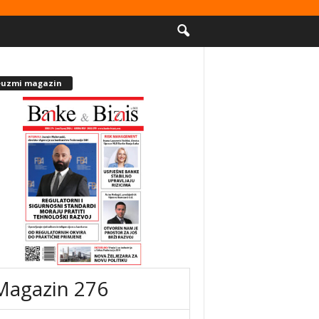
euzmi magazin
Magazin 276