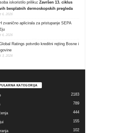
oba iskoristilo priliku
: Završen 13. ciklus
vih besplatnih dermoskopskih pregleda
 6, 2026
 zvanično aplicirala za pristupanje SEPA
čju
 6, 2026
lobal Ratings potvrdio kreditni rejting Bosne i
govine
 3, 2026
PULARNA KATEGORIJA
2183
e
789
s
444
enja
155
jui
102
ranja