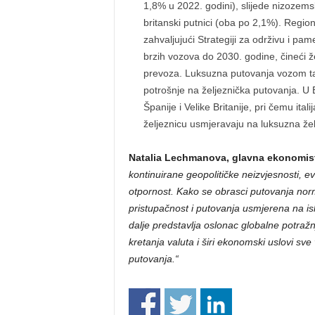
1,8% u 2022. godini), slijede nizozemsk
britanski putnici (oba po 2,1%). Region
zahvaljujući Strategiji za održivu i pame
brzih vozova do 2030. godine, čineći ž
prevoza. Luksuzna putovanja vozom ta
potrošnje na željeznička putovanja. U E
Španije i Velike Britanije, pri čemu ita
željeznicu usmjeravaju na luksuzna žel
Natalia Lechmanova, glavna ekonomisti
kontinuirane geopolitičke neizvjesnosti, 
otpornost. Kako se obrasci putovanja norma
pristupačnost i putovanja usmjerena na is
dalje predstavlja oslonac globalne potražn
kretanja valuta i širi ekonomski uslovi sve v
putovanja.“