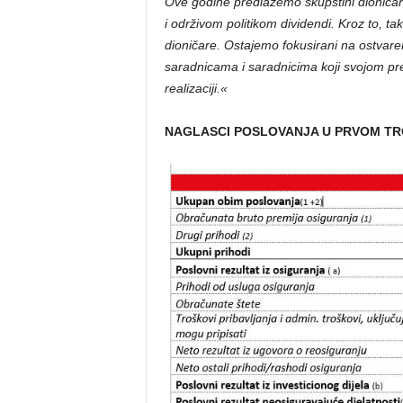
Ove godine predlažemo skupštini dioničara
i održivom politikom dividendi. Kroz to, t
dioničare.
Ostajemo fokusirani na ostvarenj
saradnicama i saradnicima koji svojom pr
realizaciji.«
NAGLASCI POSLOVANJA U PRVOM TR