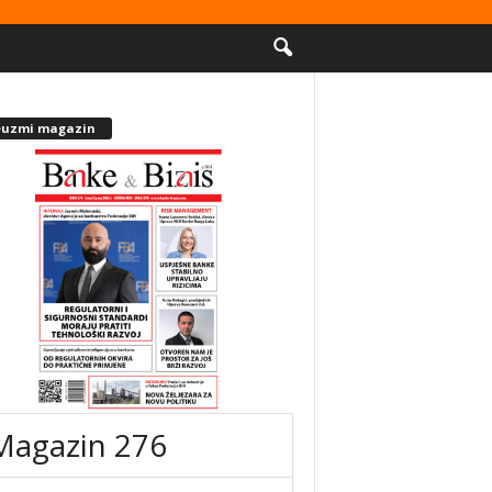
euzmi magazin
Magazin 276