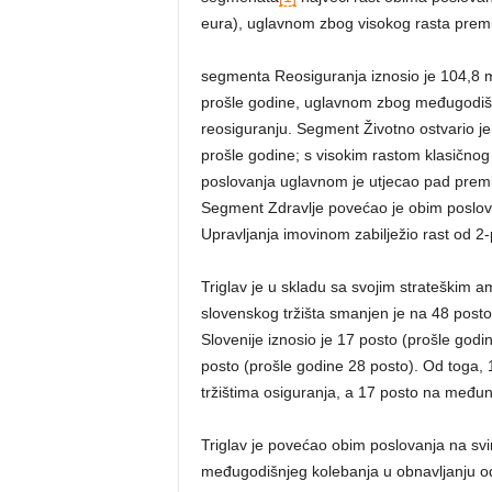
eura), uglavnom zbog visokog rasta prem
segmenta Reosiguranja iznosio je 104,8 m
prošle godine, uglavnom zbog međugodišnj
reosiguranju. Segment Životno ostvario je
prošle godine; s visokim rastom klasičnog
poslovanja uglavnom je utjecao pad premij
Segment Zdravlje povećao je obim poslova
Upravljanja imovinom zabilježio rast od 2‑
Triglav je u skladu sa svojim strateškim 
slovenskog tržišta smanjen je na 48 posto 
Slovenije iznosio je 17 posto (prošle godi
posto (prošle godine 28 posto). Od toga,
tržištima osiguranja, a 17 posto na međun
Triglav je povećao obim poslovanja na svim
međugodišnjeg kolebanja u obnavljanju od