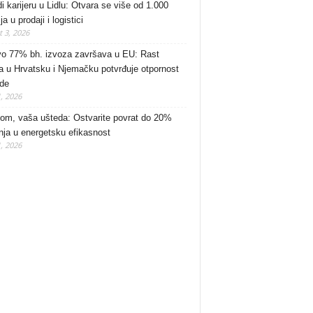
di karijeru u Lidlu: Otvara se više od 1.000
ja u prodaji i logistici
 3, 2026
o 77% bh. izvoza završava u EU: Rast
a u Hrvatsku i Njemačku potvrđuje otpornost
ede
1, 2026
om, vaša ušteda: Ostvarite povrat do 20%
nja u energetsku efikasnost
1, 2026