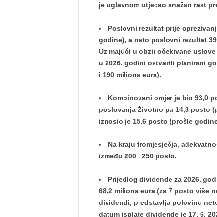
je uglavnom utjecao snažan rast pr
Poslovni rezultat prije oprezivanj
godine), a neto poslovni rezultat 39
Uzimajući u obzir očekivane uslove 
u 2026. godini ostvariti planirani g
i 190 miliona eura).
Kombinovani omjer je bio 93,0 po
poslovanja Životno pa 14,8 posto (p
iznosio je 15,6 posto (prošle godine
Na kraju tromjesječja, adekvatnos
između 200 i 250 posto.
Prijedlog dividende za 2026. god
68,2 miliona eura (za 7 posto više n
dividendi, predstavlja polovinu net
datum isplate dividende je 17. 6. 2