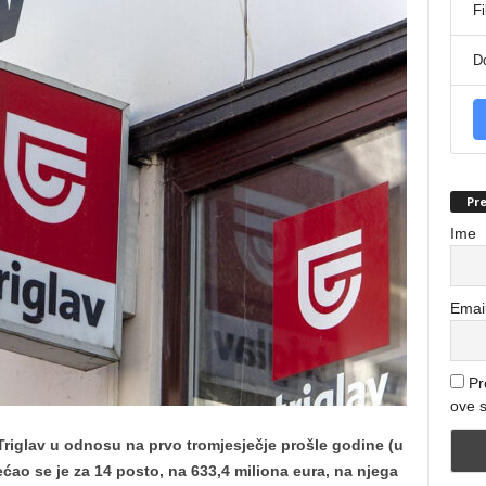
Fi
D
Pre
Ime
Emai
Pr
ove s
iglav u odnosu na prvo tromjesječje prošle godine (u
ćao se je za 14 posto, na 633,4 miliona eura, na njega