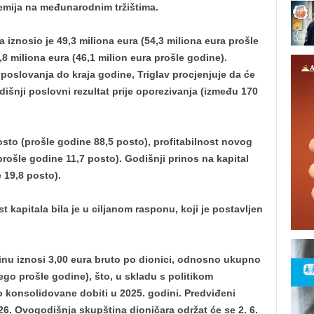
emija na međunarodnim tržištima.
a iznosio je 49,3 miliona eura (54,3 miliona eura prošle
,8 miliona eura (46,1 milion eura prošle godine).
poslovanja do kraja godine, Triglav procjenjuje da će
odišnji poslovni rezultat prije oporezivanja (između 170
sto (prošle godine 88,5 posto), profitabilnost novog
rošle godine 11,7 posto). Godišnji prinos na kapital
 19,8 posto).
t kapitala bila je u ciljanom rasponu, koji je postavljen
inu iznosi 3,00 eura bruto po dionici, odnosno ukupno
ego prošle godine), što, u skladu s politikom
o konsolidovane dobiti u 2025. godini. Predviđeni
026. Ovogodišnja skupština dioničara održat će se 2. 6.