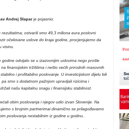
av Andrej Slapar
je pojasnio:
ezultatima; ostvarili smo 49,3 miliona eura poslovni
 obzir očekivane uslove do kraja godine, procjenjujemo da
 visinu.
 godine odvijalo se u izazovnijim uslovima nego prošle
na finansijskim tržištima i nešto većih prirodnih masovnih
bilno i profitabilno poslovanje. U investicijskom dijelu bili
šta, pa smo s dodatnom pažnjom upravljali rizicima i
ržali našu kapitalnu snagu i finansijsku stabilnost.
ćali obim poslovanja i njegov udio izvan Slovenije. N
a
ujemo s brojnim partnerimai dinamično se prilagođavamo
 obim poslovanja
nestabilnim iz godine u godinu..