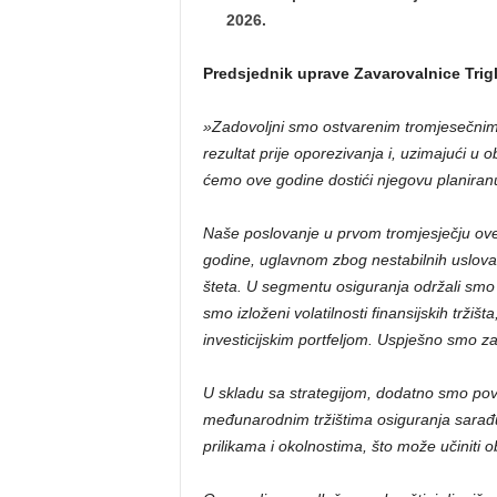
2026.
Predsjednik uprave Zavarovalnice Trigl
»Zadovoljni smo ostvarenim tromjesečnim r
rezultat prije oporezivanja i, uzimajući u
ćemo ove godine dostići njegovu planiranu
Naše poslovanje u prvom tromjesječju ove
godine, uglavnom zbog nestabilnih uslova 
šteta.
U segmentu osiguranja održali smo sta
smo izloženi volatilnosti finansijskih trži
investicijskim portfeljom. Uspješno smo zad
U skladu sa strategijom, dodatno smo pove
međunarodnim tržištima osiguranja sarađ
prilikama i okolnostima, što može učiniti