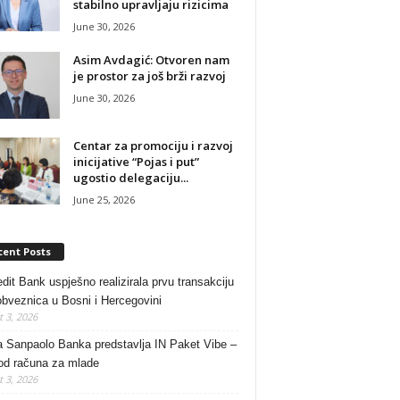
stabilno upravljaju rizicima
June 30, 2026
Asim Avdagić: Otvoren nam
je prostor za još brži razvoj
June 30, 2026
Centar za promociju i razvoj
inicijative “Pojas i put”
ugostio delegaciju...
June 25, 2026
cent Posts
dit Bank uspješno realizirala prvu transakciju
obveznica u Bosni i Hercegovini
 3, 2026
a Sanpaolo Banka predstavlja IN Paket Vibe –
od računa za mlade
 3, 2026