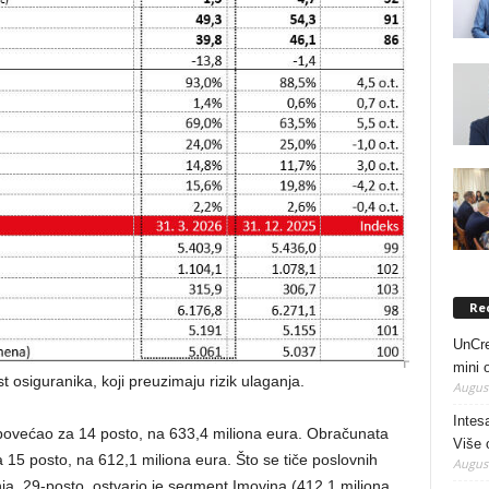
Re
UnCre
mini 
t osiguranika, koji preuzimaju rizik ulaganja.
August
Intes
ovećao za 14 posto, na 633,4 miliona eura. Obračunata
Više 
 15 posto, na 612,1 miliona eura. Što se tiče poslovnih
August
ja, 29‑posto, ostvario je segment Imovina (412,1 miliona