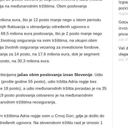
Izgra
ija na međunarodnim tržištima. Obim poslovanja
pozici
August
iliona eura, što je 12 posto manje nego u istom periodu
Gotov
ih fluktuacija u obnavljanju određenih ugovora o
izvoz
 68,5 miliona eura poslovanja, što je 2 posto manje nego
privr
July 3
 životnog osiguranja na svim tržištima, na ukupni obim
a životnih osiguranja vezanog za investicione fondove.
Vaš d
nja za 14 posto, na 17,6 miliona eura, dok je segment
ulaga
July 3
posto, na 30,3 miliona eura.
ambicijama
jačao obim poslovanja izvan Slovenije
. Udio
(prošle godine 55 posto), udio tržišta Adria regije bez
ne 18 posto), a udio međunarodnih tržišta porastao je na 35
 19 posto poslovanja ostvareno je na međunarodnim
arodnim tržištima reosiguranja.
 tržištima Adria regije osim u Crnoj Gori, gdje je došlo do
ređenih ugovora. Na slovenskom tržištu rast je iznosio 1