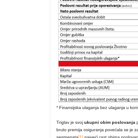
* Finansijska ulaganja bez ulaganja u koris
Triglav je svoj
ukupni obim poslovanja
p
bruto premija osiguranja povećala se je za
segmenata
[1]
najveći rast obima poslovan