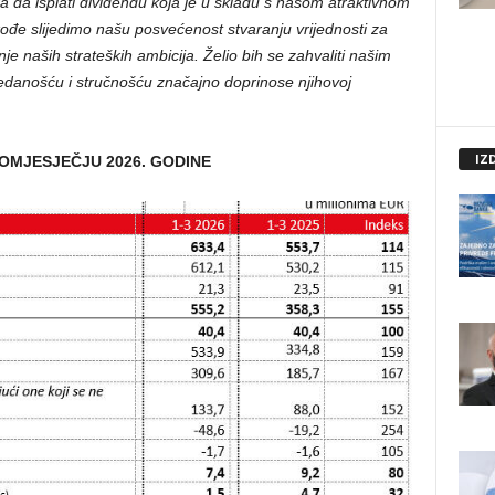
 da isplati dividendu koja je u skladu s našom atraktivnom
akođe slijedimo našu posvećenost stvaranju vrijednosti za
e naših strateških ambicija. Želio bih se zahvaliti našim
edanošću i stručnošću značajno doprinose njihovoj
IZ
OMJESJEČJU 2026. GODINE