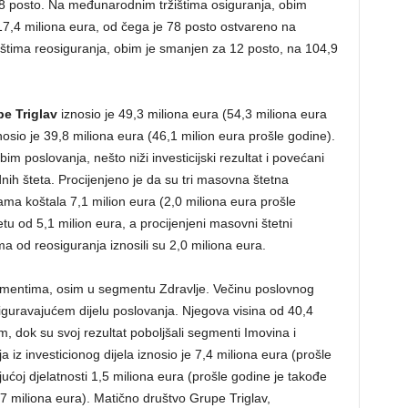
ji 8 posto. Na međunarodnim tržištima osiguranja, obim
17,4 miliona eura, od čega je 78 posto ostvareno na
ištima reosiguranja, obim je smanjen za 12 posto, na 104,9
pe Triglav
iznosio je 49,3 miliona eura (54,3 miliona eura
nosio je 39,8 miliona eura (46,1 milion eura prošle godine).
im poslovanja, nešto niži investicijski rezultat i povećani
dnih šteta. Procijenjeno je da su tri masovna štetna
 koštala 7,1 milion eura (2,0 miliona eura prošle
etu od 5,1 milion eura, a procijenjeni masovni štetni
 od reosiguranja iznosili su 2,0 miliona eura.
segmentima, osim u segmentu Zdravlje. Večinu poslovnog
osiguravajućem dijelu poslovanja. Njegova visina od 40,4
m, dok su svoj rezultat poboljšali segmenti Imovina i
a iz investicionog dijela iznosio je 7,4 miliona eura (prošle
ućoj djelatnosti 1,5 miliona eura (prošle godine je takođe
7 miliona eura). Matično društvo Grupe Triglav,