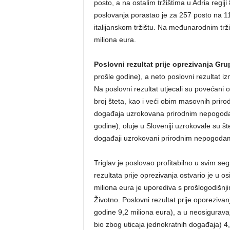
posto, a na ostalim tržištima u Adria regi
poslovanja porastao je za 257 posto na 1
italijanskom tržištu. Na međunarodnim trž
miliona eura.
Poslovni rezultat prije oprezivanja Gru
prošle godine), a neto poslovni rezultat iz
Na poslovni rezultat utjecali su povećani ob
broj šteta, kao i veći obim masovnih priro
događaja uzrokovana prirodnim nepogodama
godine); oluje u Sloveniji uzrokovale su št
događaji uzrokovani prirodnim nepogodama
Triglav je poslovao profitabilno u svim 
rezultata prije oprezivanja ostvario je u 
miliona eura je uporediva s prošlogodišnji
Životno. Poslovni rezultat prije oporezivanj
godine 9,2 miliona eura), a u neosiguravaj
bio zbog uticaja jednokratnih događaja) 4,