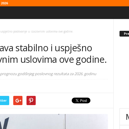
2026
i uspješno poslovanje u izazovnim uslovima ove godine.
Pr
ava stabilno i uspješno
ovnim uslovima ove godine.
u prognozu godišnjeg poslovnog rezultata za 2026. godinu
tter