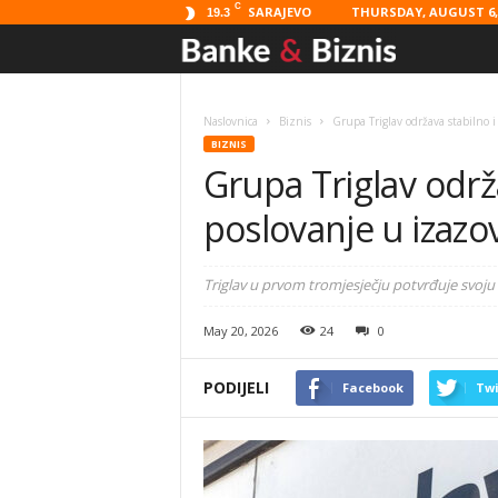
C
SARAJEVO
THURSDAY, AUGUST 6, 
19.3
Banke
&
Naslovnica
Biznis
Grupa Triglav održava stabilno 
BIZNIS
Biznis
Grupa Triglav održ
poslovanje u izaz
Triglav u prvom tromjesječju potvrđuje svoj
May 20, 2026
24
0
PODIJELI
Facebook
Twi