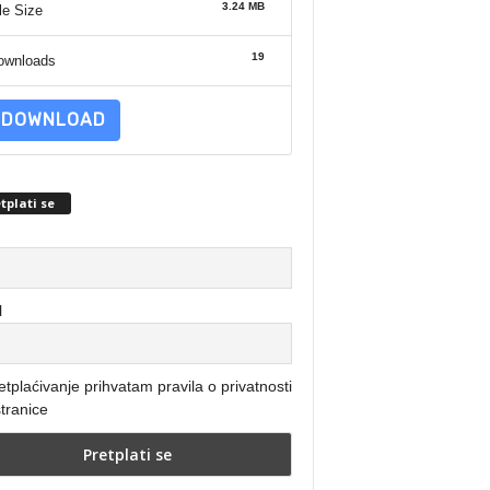
3.24 MB
le Size
19
ownloads
DOWNLOAD
tplati se
l
etplaćivanje prihvatam pravila o privatnosti
tranice