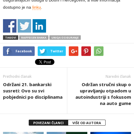
dostupno je na
linku
.
TAGOVI
RAIFFEISEN BANKA
UNIQA OSIGURANJE
Facebook
Twitter
Prethodni članak
Naredni članak
Održani 21. bankarski
Održan stručni skup o
susreti: Ovo su svi
upravljanju otpadom u
pobjednici po disciplinama
autoindustriji s fokusom
na auto gume
POVEZANI ČLANCI
VIŠE OD AUTORA