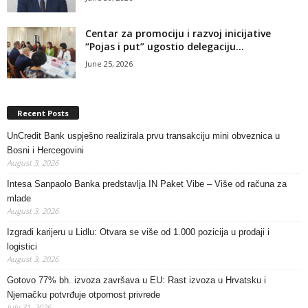
Centar za promociju i razvoj inicijative
“Pojas i put” ugostio delegaciju...
June 25, 2026
Recent Posts
UnCredit Bank uspješno realizirala prvu transakciju mini obveznica u
Bosni i Hercegovini
August 3, 2026
Intesa Sanpaolo Banka predstavlja IN Paket Vibe – Više od računa za
mlade
August 3, 2026
Izgradi karijeru u Lidlu: Otvara se više od 1.000 pozicija u prodaji i
logistici
August 3, 2026
Gotovo 77% bh. izvoza završava u EU: Rast izvoza u Hrvatsku i
Njemačku potvrđuje otpornost privrede
July 31, 2026