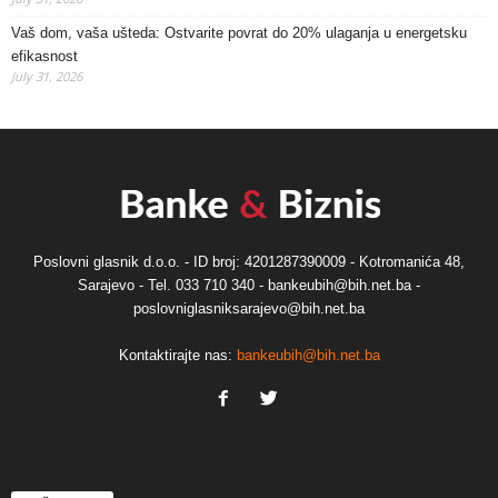
Vaš dom, vaša ušteda: Ostvarite povrat do 20% ulaganja u energetsku
efikasnost
July 31, 2026
Poslovni glasnik d.o.o. - ID broj: 4201287390009 - Kotromanića 48,
Sarajevo - Tel. 033 710 340 - bankeubih@bih.net.ba -
poslovniglasniksarajevo@bih.net.ba
Kontaktirajte nas:
bankeubih@bih.net.ba