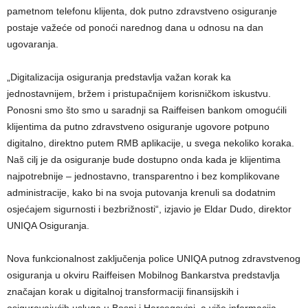
pametnom telefonu klijenta, dok putno zdravstveno osiguranje
postaje važeće od ponoći narednog dana u odnosu na dan
ugovaranja.
„Digitalizacija osiguranja predstavlja važan korak ka
jednostavnijem, bržem i pristupačnijem korisničkom iskustvu.
Ponosni smo što smo u saradnji sa Raiffeisen bankom omogućili
klijentima da putno zdravstveno osiguranje ugovore potpuno
digitalno, direktno putem RMB aplikacije, u svega nekoliko koraka.
Naš cilj je da osiguranje bude dostupno onda kada je klijentima
najpotrebnije – jednostavno, transparentno i bez komplikovane
administracije, kako bi na svoja putovanja krenuli sa dodatnim
osjećajem sigurnosti i bezbrižnosti“, izjavio je Eldar Dudo, direktor
UNIQA Osiguranja.
Nova funkcionalnost zaključenja police UNIQA putnog zdravstvenog
osiguranja u okviru Raiffeisen Mobilnog Bankarstva predstavlja
značajan korak u digitalnoj transformaciji finansijskih i
osiguravajućih usluga u Bosni i Hercegovini, a više informacija