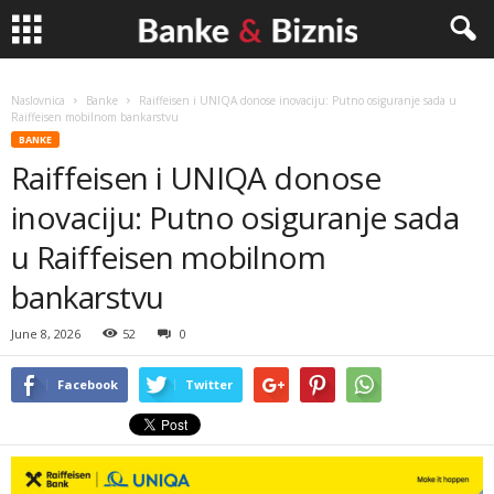
Banke
Naslovnica
Banke
Raiffeisen i UNIQA donose inovaciju: Putno osiguranje sada u
Raiffeisen mobilnom bankarstvu
&
BANKE
Raiffeisen i UNIQA donose
Biznis
inovaciju: Putno osiguranje sada
u Raiffeisen mobilnom
bankarstvu
June 8, 2026
52
0
Facebook
Twitter