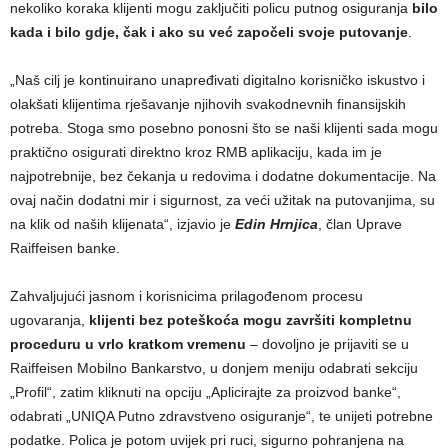
nekoliko koraka klijenti mogu zaključiti policu putnog osiguranja
bilo
kada i bilo gdje, čak i ako su već započeli svoje putovanje
.
„Naš cilj je kontinuirano unapređivati digitalno korisničko iskustvo i
olakšati klijentima rješavanje njihovih svakodnevnih finansijskih
potreba. Stoga smo posebno ponosni što se naši klijenti sada mogu
praktično osigurati direktno kroz RMB aplikaciju, kada im je
najpotrebnije, bez čekanja u redovima i dodatne dokumentacije. Na
ovaj način dodatni mir i sigurnost, za veći užitak na putovanjima, su
na klik od naših klijenata“, izjavio je
Edin Hrnjica
, član Uprave
Raiffeisen banke.
Zahvaljujući jasnom i korisnicima prilagođenom procesu
ugovaranja,
klijenti bez poteškoća mogu završiti kompletnu
proceduru u vrlo kratkom vremenu
– dovoljno je prijaviti se u
Raiffeisen Mobilno Bankarstvo, u donjem meniju odabrati sekciju
„Profil“, zatim kliknuti na opciju „Aplicirajte za proizvod banke“,
odabrati „UNIQA Putno zdravstveno osiguranje“, te unijeti potrebne
podatke. Polica je potom uvijek pri ruci, sigurno pohranjena na