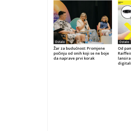
Ostalo
Ostalo
Žar za budućnost: Promjene
Od pam
počinju od onih koji se ne boje
Raiffei
da naprave prvi korak
lansira
digital