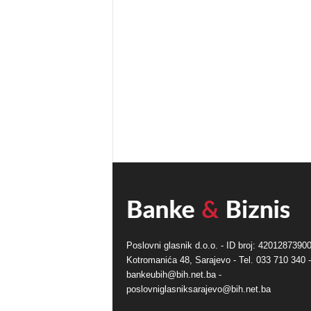
Poslovni glasnik d.o.o. - ID broj: 42012873900
Kotromanića 48, Sarajevo - Tel. 033 710 340 -
bankeubih@bih.net.ba -
poslovniglasniksarajevo@bih.net.ba