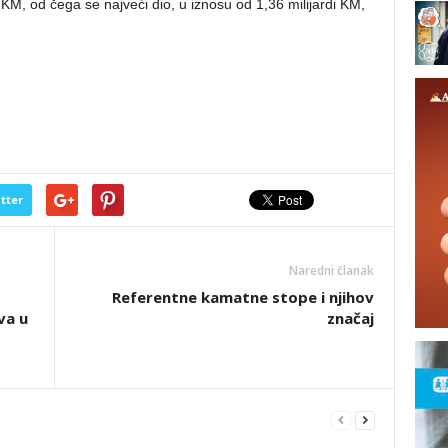
di KM, od čega se najveći dio, u iznosu od 1,36 milijardi KM,
tter
Naredni članak
Referentne kamatne stope i njihov
va u
značaj