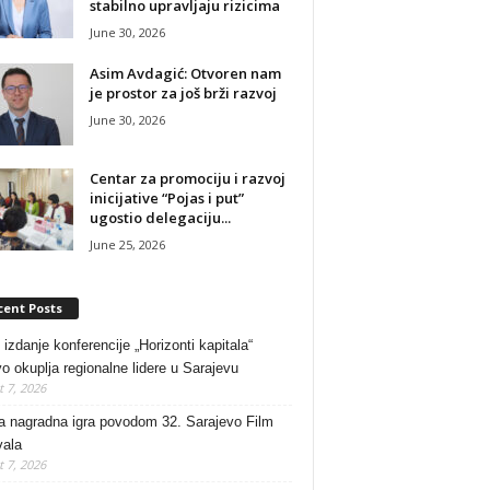
stabilno upravljaju rizicima
June 30, 2026
Asim Avdagić: Otvoren nam
je prostor za još brži razvoj
June 30, 2026
Centar za promociju i razvoj
inicijative “Pojas i put”
ugostio delegaciju...
June 25, 2026
cent Posts
 izdanje konferencije „Horizonti kapitala“
o okuplja regionalne lidere u Sarajevu
 7, 2026
a nagradna igra povodom 32. Sarajevo Film
vala
 7, 2026