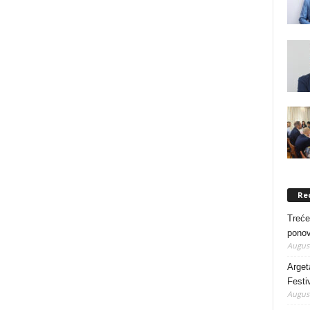
Re
Treće
ponov
August
Arget
Festi
August