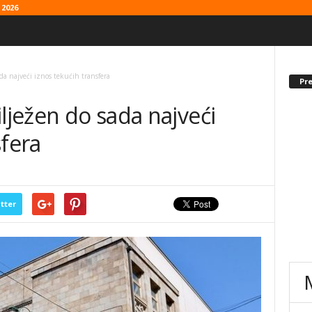
2026
da najveći iznos tekućih transfera
Pr
ilježen do sada najveći
sfera
tter