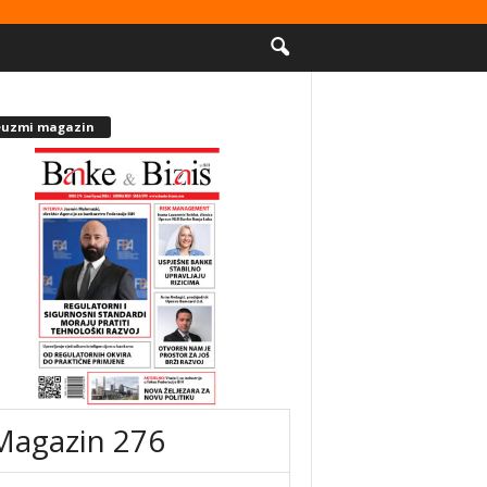
euzmi magazin
Magazin 276