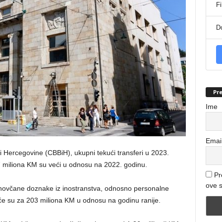
Fi
D
Pre
Ime
Emai
Hercegovine (CBBiH), ukupni tekući transferi u 2023.
307 miliona KM su veći u odnosu na 2022. godinu.
Pr
ove s
 novčane doznake iz inostranstva, odnosno personalne
veće su za 203 miliona KM u odnosu na godinu ranije.