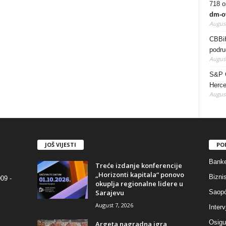
718 os
dm-o
August
CBBiH
podru
August
S&P G
Herce
August
JOŠ VIJESTI
PO
Bank
Treće izdanje konferencije
„Horizonti kapitala“ ponovo
Bizni
09 -
okuplja regionalne lidere u
Sarajevu
Saopć
August 7, 2026
Interv
Osigu
Argeta nagradna igra