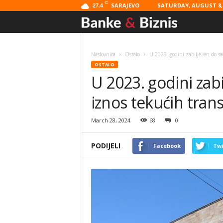
C
SARAJEVO
SATURDAY, AUGUST 8, 
27.4
Banke
&
Naslovnica
Ostalo
U 2023. godini zabilježen do sa
OSTALO
Biznis
U 2023. godini zab
iznos tekućih tran
March 28, 2024
68
0
PODIJELI
Facebook
Twi