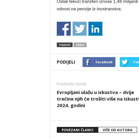
Ostali tekući transferi iznose 1,48 milijar
odnosi na penzije iz inostranstva.
TAGOVI
CBBIH
PODIJELI
Facebook
Twi
Prethodni članak
Evropljani ulažu u iskustva – dvije
trećine njih će trošiti više na iskust
2024. godini
POVEZANI ČLANCI
VIŠE OD AUTORA