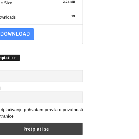
3.24 MB
le Size
19
ownloads
DOWNLOAD
tplati se
l
etplaćivanje prihvatam pravila o privatnosti
tranice