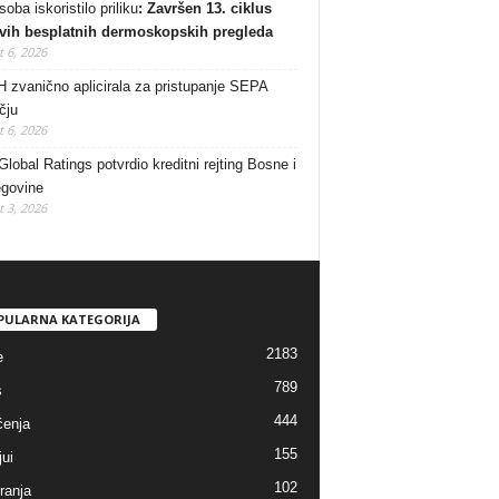
oba iskoristilo priliku
: Završen 13. ciklus
vih besplatnih dermoskopskih pregleda
 6, 2026
 zvanično aplicirala za pristupanje SEPA
čju
 6, 2026
lobal Ratings potvrdio kreditni rejting Bosne i
govine
 3, 2026
PULARNA KATEGORIJA
2183
e
789
s
444
enja
155
jui
102
ranja